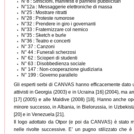
N°8 : Striscioni, manifesti e pannelli pubblicitari
N°12a : Messaggerie elettroniche di massa
N°25 : Mostrare ritratti
N°28 : Proteste rumorose
N°32 : Prendere in giro i governanti
N°33 : Fraternizzare col nemico
N°35 : Sketch e burle
N°36 : Teatro e concerti
N° 37 : Canzoni
N° 44 : Funerali scherzosi
N° 62 : Scioperi di studenti
N° 63 : Disobbedienza sociale
N° 147 : Non-cooperazione giudiziaria
N° 199 : Governo parallelo
Gli esperti serbi di CANVAS hanno efficacemente dato 
attivisti in Georgia (2003) e in Ucraina [16] (2004), ma 
[17] (2005) e alle Maldive (2008) [18]. Hanno anche o
minore successo, in Albania, in Bielorussia, in Uzbekista
[20] e in Venezuela [21].
Il logo adottato da Otpor (e poi da CANVAS) è stato mo
nelle rivolte successive. E’ un pugno stilizzato che è 