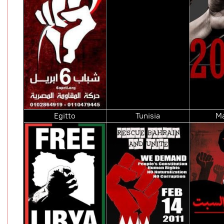
Egitto
Tunisia
M