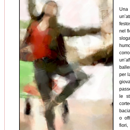
Una 
un’a
fest
nel f
slog
humo
corro
un’af
ball
per l
gio
pass
le s
cort
bacia
o of
fior