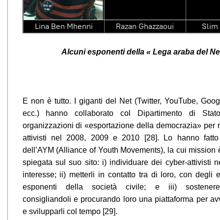
Lina Ben Mhenni
Razan Ghazzaoui
Slim
Alcuni esponenti della « Lega araba del Ne
E non è tutto. I giganti del Net (Twitter, YouTube, Goo
ecc.) hanno collaborato col Dipartimento di St
organizzazioni di «esportazione della democrazia» per ri
attivisti nel 2008, 2009 e 2010 [28]. Lo hanno fatto 
dell’AYM (Alliance of Youth Movements), la cui mission
spiegata sul suo sito: i) individuare dei cyber-attivisti n
interesse; ii) metterli in contatto tra di loro, con degli 
esponenti della società civile; e iii) sostenere
consigliandoli e procurando loro una piattaforma per avvi
e svilupparli col tempo [29].