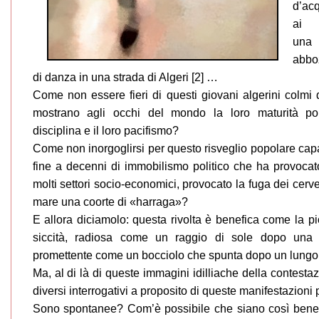
d’acq
ai m
una
abbo
di danza in una strada di Algeri [2] …
Come non essere fieri di questi giovani algerini colmi di
mostrano agli occhi del mondo la loro maturità poli
disciplina e il loro pacifismo?
Come non inorgoglirsi per questo risveglio popolare cap
fine a decenni di immobilismo politico che ha provocato
molti settori socio-economici, provocato la fuga dei cervel
mare una coorte di «harraga»?
E allora diciamolo: questa rivolta è benefica come la p
siccità, radiosa come un raggio di sole dopo una 
promettente come un bocciolo che spunta dopo un lungo 
Ma, al di là di queste immagini idilliache della contesta
diversi interrogativi a proposito di queste manifestazioni 
Sono spontanee? Com’è possibile che siano così bene