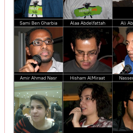
Sami Ben Gharbia
Alaa Abdelfattah
Ali 
Amir Ahmad Nasr
Hisham AlMiraat
Nasse