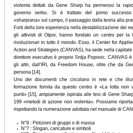
violenta dettati da Gene Sharp ha permesso la rapi
governo serbo. Si è trattato del primo successo 
«sharpiana» sul campo, il passaggio dalla teoria alla prat
Forti della loro esperienza nella destabilizzazione dei reg
gli attivisti di Otpor, hanno fondato un centro per la
rivoluzionari in tutto il mondo. Esso, il Center for Appl
Action and Strategies (CANVAS), ha sede nella capitale 
direttore esecutivo è proprio Srdja Popovic. CANVAS è f
gli altri, dall’IRI, da Freedom House, oltre che da G
persona [14].
Uno dei documenti che circolano in rete e che illust
formazione fornita da questo centro è «La lotta non v
punti» [15], ampiamente ispirata alle tesi di Gene Shar
199 «metodi di azione non violenta». Possiamo riporta
rispettando la numerazione adottata nel manuale di CA
N°6 : Petizioni di gruppi o di massa
N°7 : Slogan, caricature e simboli