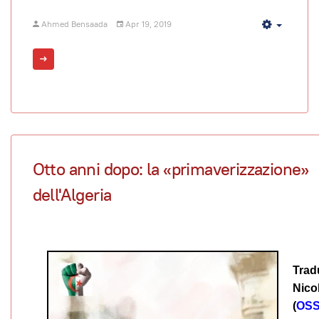
Ahmed Bensaada
Apr 19, 2019
Empty
Otto anni dopo: la «primaverizzazione»
dell'Algeria
Trad
Nico
(
OSS