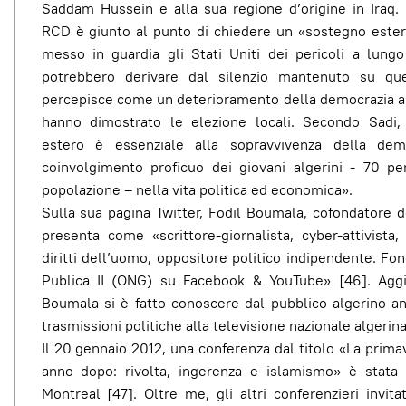
Saddam Hussein e alla sua regione d’origine in Iraq. 
RCD è giunto al punto di chiedere un «sostegno ester
messo in guardia gli Stati Uniti dei pericoli a lung
potrebbero derivare dal silenzio mantenuto su que
percepisce come un deterioramento della democrazia a
hanno dimostrato le elezione locali. Secondo Sadi
estero è essenziale alla sopravvivenza della dem
coinvolgimento proficuo dei giovani algerini - 70 pe
popolazione – nella vita politica ed economica».
Sulla sua pagina Twitter, Fodil Boumala, cofondatore 
presenta come «scrittore-giornalista, cyber-attivista,
diritti dell’uomo, oppositore politico indipendente. Fo
Publica II (ONG) su Facebook & YouTube» [46]. Agg
Boumala si è fatto conoscere dal pubblico algerino a
trasmissioni politiche alla televisione nazionale algerina
Il 20 gennaio 2012, una conferenza dal titolo «La prima
anno dopo: rivolta, ingerenza e islamismo» è stata 
Montreal [47]. Oltre me, gli altri conferenzieri invita