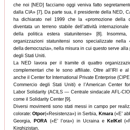
che noi [NED] facciamo oggi veniva fatto segretamente
dalla CIA» [7]. Da parte sua, il presidente della NED, 
ha dichiarato nel 1999 che la «promozione della 
diventata un terreno stabile dell’attività internazionale
della politica estera statunitense» [8]. Insomma,
organizzazioni statunitensi sono specializzate nella 
della democrazia», nella misura in cui questo serve alla 
degli Stati Uniti.
La NED lavora per il tramite di quattro organizzazio
complementari che le sono affiliate. Oltre all’IRI e a
anche il Center for International Private Enterprise (CI
Commercio degli Stati Uniti) e l’American Center for 
Labor Solidarity (ACILS — Centrale sindacale AFL-CIO)
come il Solidarity Center [9].
Diversi movimenti sono stati messi in campo per realizz
colorate:
Otpor
(«Resistenza») in Serbia,
Kmara
(«E’ ab
Georgia,
PORA
(«E’ l’ora») in Ucraina e
KelKel
(«R
Kirghizistan.