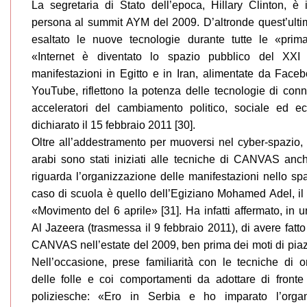
La segretaria di Stato dell’epoca, Hillary Clinton, è 
persona al summit AYM del 2009. D’altronde quest’ult
esaltato le nuove tecnologie durante tutte le «prim
«Internet è diventato lo spazio pubblico del XXI 
manifestazioni in Egitto e in Iran, alimentate da Faceb
YouTube, riflettono la potenza delle tecnologie di con
acceleratori del cambiamento politico, sociale ed 
dichiarato il 15 febbraio 2011 [30].
Oltre all’addestramento per muoversi nel cyber-spazio, al
arabi sono stati iniziati alle tecniche di CANVAS anc
riguarda l’organizzazione delle manifestazioni nello sp
caso di scuola è quello dell’Egiziano Mohamed Adel, il
«Movimento del 6 aprile» [31]. Ha infatti affermato, in u
Al Jazeera (trasmessa il 9 febbraio 2011), di avere fatt
CANVAS nell’estate del 2009, ben prima dei moti di piazz
Nell’occasione, prese familiarità con le tecniche di 
delle folle e coi comportamenti da adottare di fronte
poliziesche: «Ero in Serbia e ho imparato l’organ