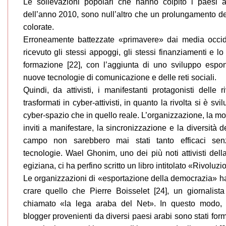
Le sollevazioni popolari che hanno colpito i paesi ar
dell’anno 2010, sono null’altro che un prolungamento del
colorate.
Erroneamente battezzate «primavere» dai media occid
ricevuto gli stessi appoggi, gli stessi finanziamenti e lo
formazione [22], con l’aggiunta di uno sviluppo espon
nuove tecnologie di comunicazione e delle reti sociali.
Quindi, da attivisti, i manifestanti protagonisti delle r
trasformati in cyber-attivisti, in quanto la rivolta si è svi
cyber-spazio che in quello reale. L’organizzazione, la mob
inviti a manifestare, la sincronizzazione e la diversità d
campo non sarebbero mai stati tanto efficaci se
tecnologie. Wael Ghonim, uno dei più noti attivisti del
egiziana, ci ha perfino scritto un libro intitolato «Rivoluzi
Le organizzazioni di «esportazione della democrazia» h
crare quello che Pierre Boisselet [24], un giornalist
chiamato «la lega araba del Net». In questo modo, mol
blogger provenienti da diversi paesi arabi sono stati for