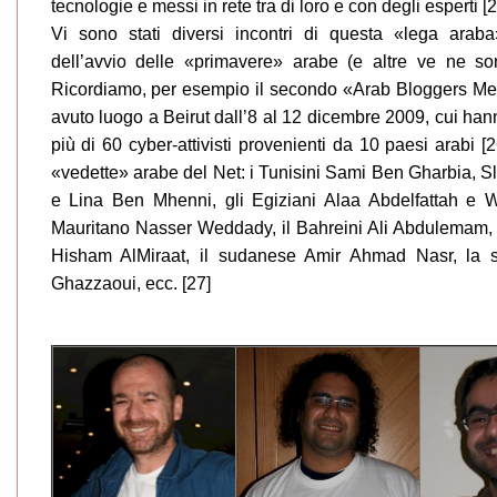
tecnologie e messi in rete tra di loro e con degli esperti [2
Vi sono stati diversi incontri di questa «lega arab
dell’avvio delle «primavere» arabe (e altre ve ne son
Ricordiamo, per esempio il secondo «Arab Bloggers Me
avuto luogo a Beirut dall’8 al 12 dicembre 2009, cui han
più di 60 cyber-attivisti provenienti da 10 paesi arabi [
«vedette» arabe del Net: i Tunisini Sami Ben Gharbia,
e Lina Ben Mhenni, gli Egiziani Alaa Abdelfattah e W
Mauritano Nasser Weddady, il Bahreini Ali Abdulemam, 
Hisham AlMiraat, il sudanese Amir Ahmad Nasr, la 
Ghazzaoui, ecc. [27]