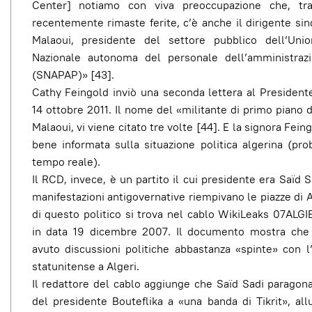
Center] notiamo con viva preoccupazione che, tr
recentemente rimaste ferite, c’è anche il dirigente si
Malaoui, presidente del settore pubblico dell’Uni
Nazionale autonoma del personale dell’amministraz
(SNAPAP)» [43].
Cathy Feingold inviò una seconda lettera al Presidente
14 ottobre 2011. Il nome del «militante di primo piano
Malaoui, vi viene citato tre volte [44]. E la signora Fei
bene informata sulla situazione politica algerina (pr
tempo reale).
Il RCD, invece, è un partito il cui presidente era Saïd 
manifestazioni antigovernative riempivano le piazze di A
di questo politico si trova nel cablo WikiLeaks 07ALG
in data 19 dicembre 2007. Il documento mostra che
avuto discussioni politiche abbastanza «spinte» con l
statunitense a Algeri.
Il redattore del cablo aggiunge che Saïd Sadi paragon
del presidente Bouteflika a «una banda di Tikrit», all