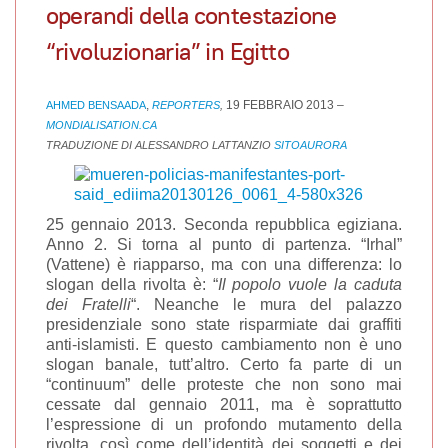
operandi della contestazione
“rivoluzionaria” in Egitto
,
19 FEBBRAIO 2013 –
AHMED BENSAADA
REPORTERS
,
MONDIALISATION.CA
TRADUZIONE DI ALESSANDRO LATTANZIO
SITOAURORA
25 gennaio 2013. Seconda repubblica egiziana.
Anno 2. Si torna al punto di partenza. “Irhal”
(Vattene) è riapparso, ma con una differenza: lo
slogan della rivolta è: “
Il popolo vuole la caduta
dei Fratelli
“. Neanche le mura del palazzo
presidenziale sono state risparmiate dai graffiti
anti-islamisti. E questo cambiamento non è uno
slogan banale, tutt’altro. Certo fa parte di un
“continuum” delle proteste che non sono mai
cessate dal gennaio 2011, ma è soprattutto
l’espressione di un profondo mutamento della
rivolta, così come dell’identità dei soggetti e dei