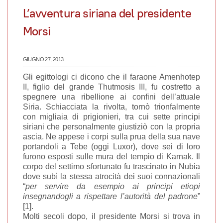
L’avventura siriana del presidente
Morsi
GIUGNO 27, 2013
Gli egittologi ci dicono che il faraone Amenhotep
II, figlio del grande Thutmosis III, fu costretto a
spegnere una ribellione ai confini dell’attuale
Siria. Schiacciata la rivolta, tornò trionfalmente
con migliaia di prigionieri, tra cui sette principi
siriani che personalmente giustiziò con la propria
ascia. Ne appese i corpi sulla prua della sua nave
portandoli a Tebe (oggi Luxor), dove sei di loro
furono esposti sulle mura del tempio di Karnak. Il
corpo del settimo sfortunato fu trascinato in Nubia
dove subì la stessa atrocità dei suoi connazionali
“
per servire da esempio ai principi etiopi
insegnandogli a rispettare l’autorità del padrone
”
[1].
Molti secoli dopo, il presidente Morsi si trova in