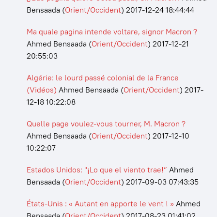
Bensaada
(
Orient/Occident
)
2017-12-24 18:44:44
Ma quale pagina intende voltare, signor Macron ?
Ahmed Bensaada
(
Orient/Occident
)
2017-12-21
20:55:03
Algérie: le lourd passé colonial de la France
(Vidéos)
Ahmed Bensaada
(
Orient/Occident
)
2017-
12-18 10:22:08
Quelle page voulez-vous tourner, M. Macron ?
Ahmed Bensaada
(
Orient/Occident
)
2017-12-10
10:22:07
Estados Unidos: "¡Lo que el viento trae!”
Ahmed
Bensaada
(
Orient/Occident
)
2017-09-03 07:43:35
États-Unis : « Autant en apporte le vent ! »
Ahmed
Bensaada
(
Orient/Occident
)
2017-08-23 01:41:02