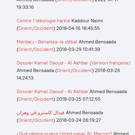
19:33:16
Contre l’idéologie harkie
Kaddour Naïmi
(
Orient/Occident
)
2018-04-16 18:45:55
Merdaci - Benaïssa: le débat
Ahmed Bensaada
(
Orient/Occident
)
2018-03-29 10:41:39
Dossier Kamel Daoud - Al Akhbar (Version française)
Ahmed Bensaada
(
Orient/Occident
)
2018-03-26
14:24:13
Dossier Kamel Daoud - Al Akhbar
Ahmed Bensaada
(
Orient/Occident
)
2018-03-25 07:12:55
فيدال كاسترو في وهران
Ahmed Bensaada
(
Orient/Occident
)
2018-03-24 06:19:27
¿Qué página quiere Usted pasar, Sr. Macron?
Ahmed