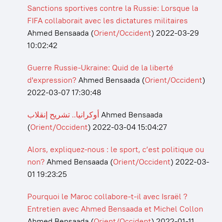
Sanctions sportives contre la Russie: Lorsque la
FIFA collaborait avec les dictatures militaires
Ahmed Bensaada
(
Orient/Occident
)
2022-03-29
10:02:42
Guerre Russie-Ukraine: Quid de la liberté
d'expression?
Ahmed Bensaada
(
Orient/Occident
)
2022-03-07 17:30:48
أوكرانيا.. تشريح إنقلاب
Ahmed Bensaada
(
Orient/Occident
)
2022-03-04 15:04:27
Alors, expliquez-nous : le sport, c’est politique ou
non?
Ahmed Bensaada
(
Orient/Occident
)
2022-03-
01 19:23:25
Pourquoi le Maroc collabore-t-il avec Israël ?
Entretien avec Ahmed Bensaada et Michel Collon
Ahmed Bensaada
(
Orient/Occident
)
2022-01-11