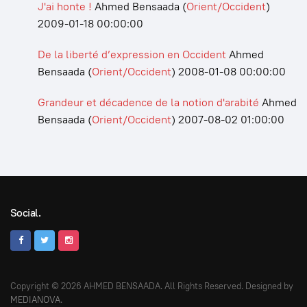
J'ai honte !
Ahmed Bensaada
(
Orient/Occident
)
2009-01-18 00:00:00
De la liberté d’expression en Occident
Ahmed
Bensaada
(
Orient/Occident
)
2008-01-08 00:00:00
Grandeur et décadence de la notion d'arabité
Ahmed
Bensaada
(
Orient/Occident
)
2007-08-02 01:00:00
Social.
Copyright © 2026 AHMED BENSAADA. All Rights Reserved. Designed by
MEDIANOVA
.