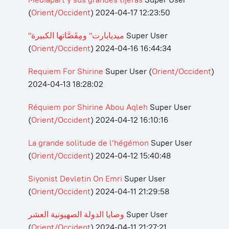
(
Orient/Occident
)
2024-04-17 12:23:50
"ميديابارت" ومِقَصَّاتها الكبيرة
Super User
(
Orient/Occident
)
2024-04-16 16:44:34
Requiem For Shirine
Super User
(
Orient/Occident
)
2024-04-13 18:28:02
Réquiem por Shirine Abou Aqleh
Super User
(
Orient/Occident
)
2024-04-12 16:10:16
La grande solitude de l’hégémon
Super User
(
Orient/Occident
)
2024-04-12 15:40:48
Siyonist Devletin On Emri
Super User
(
Orient/Occident
)
2024-04-11 21:29:58
وصايا الدولة الصهيونية العشر
Super User
(
Orient/Occident
)
2024-04-11 21:27:21