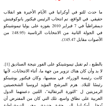
ما حدث للتو في أوكرانيا في الأيام الأخيرة هو انقلاب
حقيقي. في الواقع، تم انتخاب الرئيس فيكتور يانوكوفيتش
ديمقراطياً في 7 فبراير 2010 بفوزه على يوليا تيموشينكو
في الجولة الثانية من الانتخابات الرئاسية (48.95٪ من
الأصوات مقابل 45.47٪).
بالطبع ، لم تقبل تيموشينكو على الفور نتيجة الصناديق [1].
لا بد وأن كان هناك تزوير من جهة ما، أثناء الانتخابات، لأنها
كانت رئيسة الوزراء، في منصبها، وكان فيكتور يوشينكو
رئيسًا للبلاد. هزم المرشح المؤيد لروسيا الشخصيتين
الرمزيتين ل "الثورة البرتقالية"، اللتين دعمتهما الدول
الغربية على نطاق واسع، تلك التي كان من المفترض أن
تُدخل أوكرانيا إلى حقبة جديدة، وهي الديمقراطية