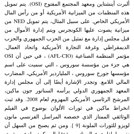
ألبرت أينشتاين ومعهد المجتمع المفتوح (OSI). يتم تمويل
هذه المنظمات من الميزانية الأمريكية أو من رأس المال
الأمريكي الخاص. على سبيل المثال، يتم تمويل NED من
ميزانية يصوت عليها الكونجرس ويتم إدارة الأموال من
قبل مجلس إدارة مع تمثيل من الحزب الجمهوري والحزب
الديمقراطي وغرفة التجارة الأمريكية واتحاد العمال.
مؤتمر المنظمة الصناعية (AFL-CIO) ، في حين أن OSI
هي جزء من مؤسسة سوروس ، التي سميت على اسم
مؤسسها جورج سوروس ، الملياردير الأمريكي، المضارب
المالي اللامع. وتجدر الإشارة أيضًا إلى أن مجلس إدارة
المعهد الجمهوري الدولي يرأسه السناتور جون ماكين،
المرشح الرئاسي الأمريكي المهزوم لعام 2008. وقد ثبت
انخراط ماكين في ثورات الألوان بوضوح في الفيلم
الوثائقي الممتاز الذي خصصه المراسل الفرنسي مانون
لويزو للثورات الملونة [9 ]. ومن ثم يصبح من السهل أن
نفهم لماذا هرع السناتور مؤخرًا إلى كييف لدعم مثيري