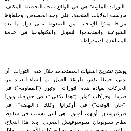
"الثورات الملونة" هي في الواقع نتيجة التخطيط المكثف.
مارست الولايات المتحدة، على وجه الخصوص، وحلفاؤها
مزيجًا مثيرًا للإعجاب من الضغوط على دول ما بعد
الشيوعية واستخدموا التمويل والتكنولوجيا في خدمة
المساعدة الديمقراطية.
يوضح تشريح التقنيات المستخدمة خلال هذه "الثورات" أن
لديهم جميعًا نفس طريقة العمل. تم إنشاء العديد من
الحركات لقيادة هذه الثورات: أوتبور ("المقاومة") في
صربيا، وحركات كمارا ("هذا يكفي!") في جورجيا، وبورا
("حان الوقت") في أوكرانيا وكلك ("النهضة") في
قيرغيزستان. أولهم، أوتبور، هي التي تسببت في سقوط
نظام سلوبودان ميلوسوفيتش الصربي. بعد هذا النجاح،
ساعدت ونصحت ودربت جميع الحركات الأخرى من خلال