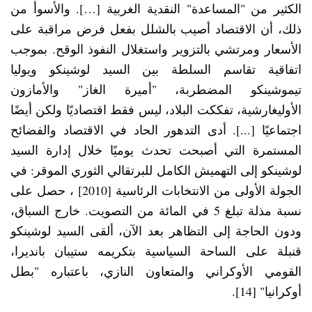
الكثير من "المساعدة" النقدية الغربية […]. والأسوأ من
ذلك، أن الاقتصاد أصيب بالشلل بفعل فرض مراقبة على
الأسعار ومرتشي بالتزوير واستغلال النفوذ الوقح. بموجب
اتفاقية تقاسم السلطة بين السيد لوشينكو ويوليا
تيموشينكو المضطربة، "أميرة الغاز" والأمازون
الأوليغارشية، تفككت البلاد، ليس فقط اقتصاديًا ولكن أيضًا
اجتماعيًا [...]. أدى التدهور الحاد في الاقتصاد والفضائح
المستمرة التي أصبحت تحدث يوميًا خلال إدارة السيد
لوشينكو إلى التهميش الكامل للبرتقالي الثوري الموقر: في
الجولة الأولى من الانتخابات الرئاسية [2010] ، حصل على
نسبة مذلة تبلغ 5 في المائة من التصويت. خارج السباق،
ودون الحاجة إلى التظاهر بعد الآن، ألقى السيد لوشينكو
قنبلة على الساحة السياسية بتكريمه ستيبان بانديرا،
القومي الأوكراني والمتعاون النازي، باعتباره "بطل
أوكرانيا" [14].