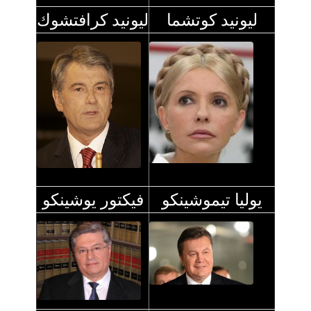
ليونيد كوتشما
ليونيد كرافتشوك
يوليا تيموشينكو
فيكتور يوشينكو