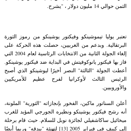
الثمن حوالي 14 مليون دولار ، "يشرح.
تعتبر يوليا تيموشينكو وفيكتور يوشينكو من رموز الثورة
البرتقالية. وبدعم من الغربيين، حصلت هذه الحركة على
إلغاء الجولة الثانية من الانتخابات الرئاسية لعام 2004 التي
فاز بها فيكتور يانوكوفيتش في البداية ضد فيكتور يوشينكو.
أعطت الجولة "الثالثة" النصر أخيرًا ليوشينكو الذي أصبح
الرئيس الثالث لأوكرانيا لفرح عظيم للأمريكيين
والأوروبيين.
أعلن السناتور ماكين، الفخور بإنجازاته "الثورية" الملونة،
أنه رشح فيكتور يوشينكو ونظيره الجورجي المؤيد للغرب
ميخائيل ساكاشفيلي لجائزة نوبل للسلام. حيث قام برحلة
إلى كييف في فبراير 2005 [13] لتهنئة "بيدقه" وربما أيضًا