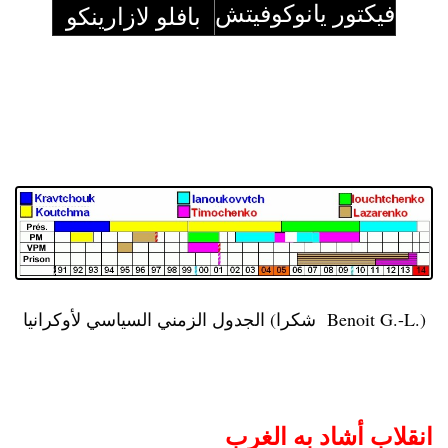
فيكتور يانوكوفيتش
بافلو لازارينكو
الجدول الزمني السياسي لأوكرانيا (شكرا Benoit G.-L.)
انقلاب أشاد به الغرب