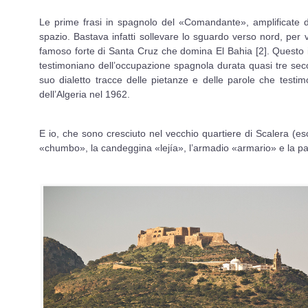
Le prime frasi in spagnolo del «Comandante», amplificate d
spazio. Bastava infatti sollevare lo sguardo verso nord, per
famoso forte di Santa Cruz che domina El Bahia [2]. Questo im
testimoniano dell’occupazione spagnola durata quasi tre secol
suo dialetto tracce delle pietanze e delle parole che testi
dell’Algeria nel 1962.
E io, che sono cresciuto nel vecchio quartiere di Scalera (es
«chumbo», la candeggina «lejía», l’armadio «armario» e la paë