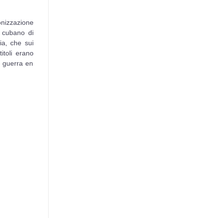
onizzazione
e cubano di
ria, che sui
itoli erano
a guerra en