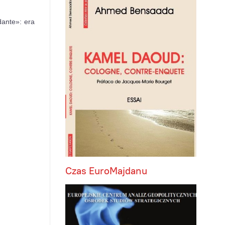
ndante»: era
Czas EuroMajdanu