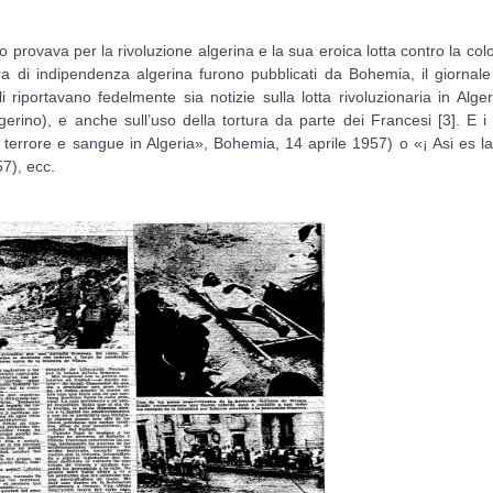
 provava per la rivoluzione algerina e la sua eroica lotta contro la col
erra di indipendenza algerina furono pubblicati da Bohemia, il giornal
li riportavano fedelmente sia notizie sulla lotta rivoluzionaria in Alge
erino), e anche sull’uso della tortura da parte dei Francesi [3]. E i t
 terrore e sangue in Algeria», Bohemia, 14 aprile 1957) o «¡ Asi es l
57), ecc.