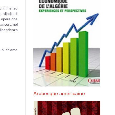
sto immenso
rdjadjo, il
i opere che
 ancora nel
ndipendenza
a si chiama
Arabesque américaine