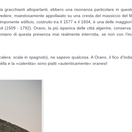
a gracchianti altoparlanti, ebbero una risonanza particolare in que
 vedere, maestosamente appollaiato su una cresta del massiccio del Mu
ponente edificio, costruito tra il 1577 e il 1604, è una delle maggior
i (1509 - 1792). Orano, la più ispanica delle città algerine, conserva
moniano di questa presenza mai realmente interrotta, se non con l’i
calera: scala in spagnolo), ne sapevo qualcosa. A Orano, il fico d’Indi
lla e la «calentita» sono piatti «autenticamente» oranesi!