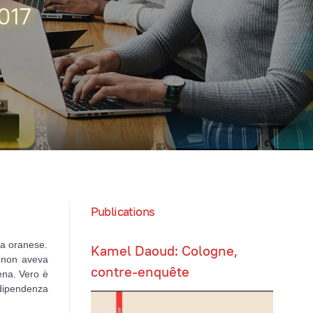
017
Publications
ra oranese.
Kamel Daoud: Cologne,
o non aveva
contre-enquête
ena. Vero è
ndipendenza