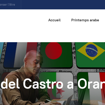
enser l’être
Accueil
Printemps arabe
idel Castro a Ora