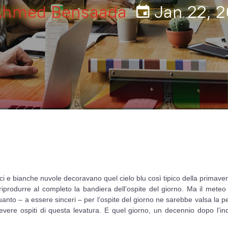
Ahmed Bensaada
Jan 22, 2
ci e bianche nuvole decoravano quel cielo blu così tipico della primave
 riprodurre al completo la bandiera dell’ospite del giorno. Ma il mete
anto – a essere sinceri – per l’ospite del giorno ne sarebbe valsa la p
cevere ospiti di questa levatura. E quel giorno, un decennio dopo l’i