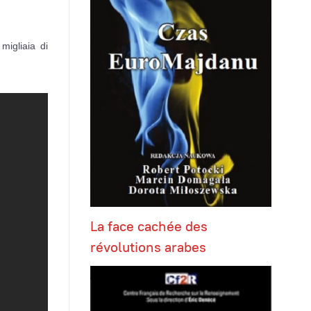
migliaia di
La face cachée des
révolutions arabes