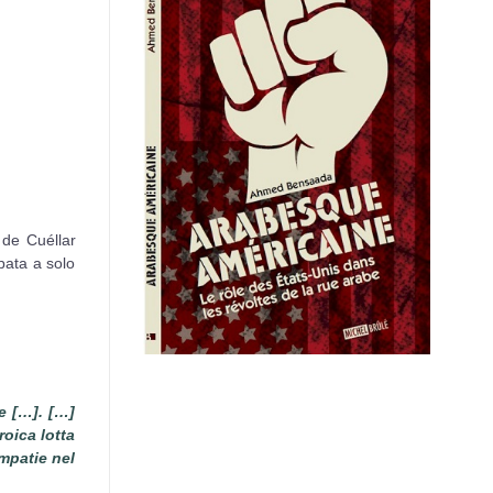
 de Cuéllar
pata a solo
e […]. […]
oica lotta
impatie nel