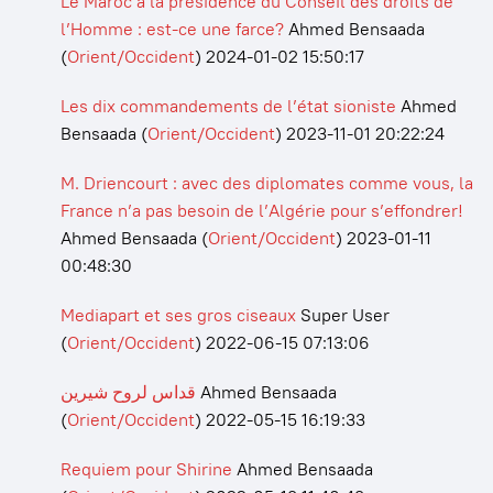
Le Maroc à la présidence du Conseil des droits de
l’Homme : est-ce une farce?
Ahmed Bensaada
(
Orient/Occident
)
2024-01-02 15:50:17
Les dix commandements de l’état sioniste
Ahmed
Bensaada
(
Orient/Occident
)
2023-11-01 20:22:24
M. Driencourt : avec des diplomates comme vous, la
France n’a pas besoin de l’Algérie pour s’effondrer!
Ahmed Bensaada
(
Orient/Occident
)
2023-01-11
00:48:30
Mediapart et ses gros ciseaux
Super User
(
Orient/Occident
)
2022-06-15 07:13:06
قداس لروح شيرين
Ahmed Bensaada
(
Orient/Occident
)
2022-05-15 16:19:33
Requiem pour Shirine
Ahmed Bensaada