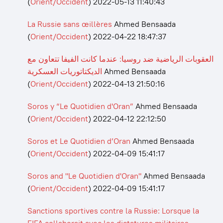
(
Orient/Occident
)
2022-05-13 11:40:43
La Russie sans œillères
Ahmed Bensaada
(
Orient/Occident
)
2022-04-22 18:47:37
العقوبات الرياضية ضد روسيا: عندما كانت الفيفا تتعاون مع
الديكتاتوريات العسكرية
Ahmed Bensaada
(
Orient/Occident
)
2022-04-13 21:50:16
Soros y “Le Quotidien d'Oran”
Ahmed Bensaada
(
Orient/Occident
)
2022-04-12 22:12:50
Soros et Le Quotidien d’Oran
Ahmed Bensaada
(
Orient/Occident
)
2022-04-09 15:41:17
Soros and "Le Quotidien d'Oran"
Ahmed Bensaada
(
Orient/Occident
)
2022-04-09 15:41:17
Sanctions sportives contre la Russie: Lorsque la