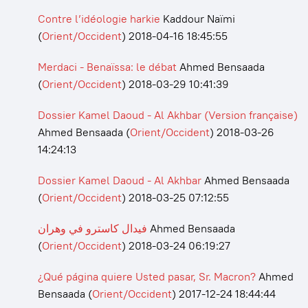
Contre l’idéologie harkie
Kaddour Naïmi
(
Orient/Occident
)
2018-04-16 18:45:55
Merdaci - Benaïssa: le débat
Ahmed Bensaada
(
Orient/Occident
)
2018-03-29 10:41:39
Dossier Kamel Daoud - Al Akhbar (Version française)
Ahmed Bensaada
(
Orient/Occident
)
2018-03-26
14:24:13
Dossier Kamel Daoud - Al Akhbar
Ahmed Bensaada
(
Orient/Occident
)
2018-03-25 07:12:55
فيدال كاسترو في وهران
Ahmed Bensaada
(
Orient/Occident
)
2018-03-24 06:19:27
¿Qué página quiere Usted pasar, Sr. Macron?
Ahmed
Bensaada
(
Orient/Occident
)
2017-12-24 18:44:44