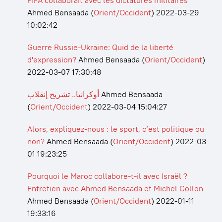
FIFA collaborait avec les dictatures militaires
Ahmed Bensaada
(
Orient/Occident
)
2022-03-29
10:02:42
Guerre Russie-Ukraine: Quid de la liberté
d'expression?
Ahmed Bensaada
(
Orient/Occident
)
2022-03-07 17:30:48
أوكرانيا.. تشريح إنقلاب
Ahmed Bensaada
(
Orient/Occident
)
2022-03-04 15:04:27
Alors, expliquez-nous : le sport, c’est politique ou
non?
Ahmed Bensaada
(
Orient/Occident
)
2022-03-
01 19:23:25
Pourquoi le Maroc collabore-t-il avec Israël ?
Entretien avec Ahmed Bensaada et Michel Collon
Ahmed Bensaada
(
Orient/Occident
)
2022-01-11
19:33:16