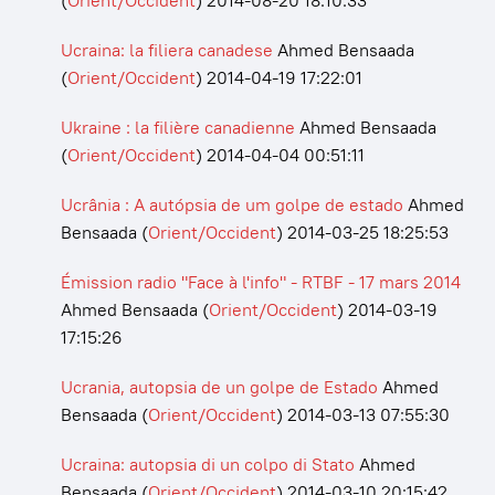
(
Orient/Occident
)
2014-08-20 18:10:33
Ucraina: la filiera canadese
Ahmed Bensaada
(
Orient/Occident
)
2014-04-19 17:22:01
Ukraine : la filière canadienne
Ahmed Bensaada
(
Orient/Occident
)
2014-04-04 00:51:11
Ucrânia : A autópsia de um golpe de estado
Ahmed
Bensaada
(
Orient/Occident
)
2014-03-25 18:25:53
Émission radio "Face à l'info" - RTBF - 17 mars 2014
Ahmed Bensaada
(
Orient/Occident
)
2014-03-19
17:15:26
Ucrania, autopsia de un golpe de Estado
Ahmed
Bensaada
(
Orient/Occident
)
2014-03-13 07:55:30
Ucraina: autopsia di un colpo di Stato
Ahmed
Bensaada
(
Orient/Occident
)
2014-03-10 20:15:42