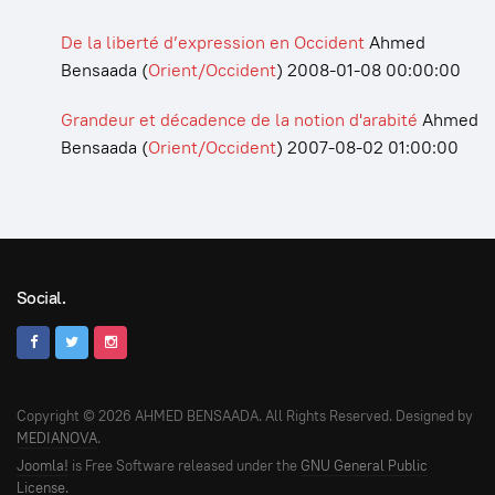
De la liberté d’expression en Occident
Ahmed
Bensaada
(
Orient/Occident
)
2008-01-08 00:00:00
Grandeur et décadence de la notion d'arabité
Ahmed
Bensaada
(
Orient/Occident
)
2007-08-02 01:00:00
Social.
Copyright © 2026 AHMED BENSAADA. All Rights Reserved. Designed by
MEDIANOVA
.
Joomla!
is Free Software released under the
GNU General Public
License.