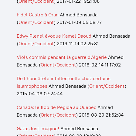
(
Orient/Occident
)
2017-01-22 19:21:08
Fidel Castro à Oran
Ahmed Bensaada
(
Orient/Occident
)
2017-01-09 05:08:27
Edwy Plenel évoque Kamel Daoud
Ahmed Bensaada
(
Orient/Occident
)
2016-11-14 02:25:31
Viols commis pendant la guerre d'Algérie
Ahmed
Bensaada
(
Orient/Occident
)
2016-02-14 11:17:02
De l’honnêteté intellectuelle chez certains
islamophobes
Ahmed Bensaada
(
Orient/Occident
)
2015-04-06 07:24:44
Canada: le flop de Pegida au Québec
Ahmed
Bensaada
(
Orient/Occident
)
2015-03-29 21:52:34
Gaza: Just Imagine!
Ahmed Bensaada