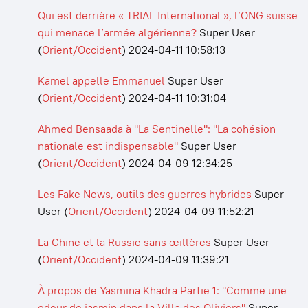
Qui est derrière « TRIAL International », l’ONG suisse
qui menace l’armée algérienne?
Super User
(
Orient/Occident
)
2024-04-11 10:58:13
Kamel appelle Emmanuel
Super User
(
Orient/Occident
)
2024-04-11 10:31:04
Ahmed Bensaada à "La Sentinelle": "La cohésion
nationale est indispensable"
Super User
(
Orient/Occident
)
2024-04-09 12:34:25
Les Fake News, outils des guerres hybrides
Super
User
(
Orient/Occident
)
2024-04-09 11:52:21
La Chine et la Russie sans œillères
Super User
(
Orient/Occident
)
2024-04-09 11:39:21
À propos de Yasmina Khadra Partie 1: "Comme une
odeur de jasmin dans la Villa des Oliviers"
Super