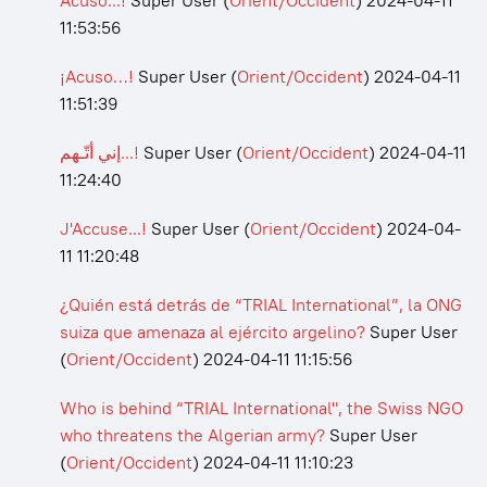
Acuso...!
Super User
(
Orient/Occident
)
2024-04-11
11:53:56
¡Acuso…!
Super User
(
Orient/Occident
)
2024-04-11
11:51:39
إني أتّـهم...!
Super User
(
Orient/Occident
)
2024-04-11
11:24:40
J'Accuse...!
Super User
(
Orient/Occident
)
2024-04-
11 11:20:48
¿Quién está detrás de “TRIAL International”, la ONG
suiza que amenaza al ejército argelino?
Super User
(
Orient/Occident
)
2024-04-11 11:15:56
Who is behind “TRIAL International", the Swiss NGO
who threatens the Algerian army?
Super User
(
Orient/Occident
)
2024-04-11 11:10:23