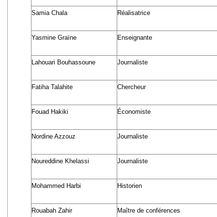
Samia Chala
Réalisatrice
Yasmine Graïne
Enseignante
Lahouari Bouhassoune
Journaliste
Fatiha Talahite
Chercheur
Fouad Hakiki
Économiste
Nordine Azzouz
Journaliste
Noureddine Khelassi
Journaliste
Mohammed Harbi
Historien
Rouabah Zahir
Maître de conférences