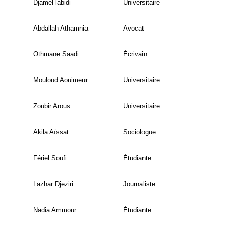
Djamel labidi
Universitaire
Abdallah Athamnia
Avocat
Othmane Saadi
Écrivain
Mouloud Aouimeur
Universitaire
Zoubir Arous
Universitaire
Akila Aïssat
Sociologue
Fériel Soufi
Étudiante
Lazhar Djeziri
Journaliste
Nadia Ammour
Étudiante