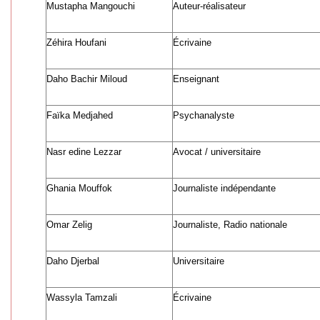
Mustapha Mangouchi
Auteur-réalisateur
Zéhira Houfani
Écrivaine
Daho Bachir Miloud
Enseignant
Faïka Medjahed
Psychanalyste
Nasr edine Lezzar
Avocat / universitaire
Ghania Mouffok
Journaliste indépendante
Omar Zelig
Journaliste, Radio nationale
Daho Djerbal
Universitaire
Wassyla Tamzali
Écrivaine