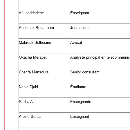
Ali Ihaddadene
Enseignant
Abdelhak Bouattoura
Journaliste
Mabrouk Belhocine
Avocat
Okacha Merabet
Analyste principal en télécommunic
Cherifa Mansoura
Senior consultant
Nahla Djabi
Étudiante
Saliha Alili
Enseignante
Arezki Benali
Enseignant