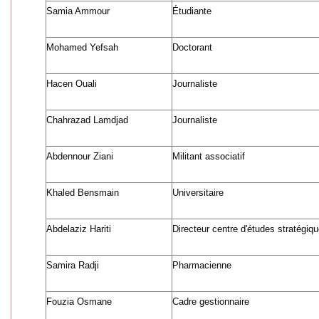
Samia Ammour
Étudiante
Mohamed Yefsah
Doctorant
Hacen Ouali
Journaliste
Chahrazad Lamdjad
Journaliste
Abdennour Ziani
Militant associatif
Khaled Bensmain
Universitaire
Abdelaziz Hariti
Directeur centre d'études stratégiq
Samira Radji
Pharmacienne
Fouzia Osmane
Cadre gestionnaire