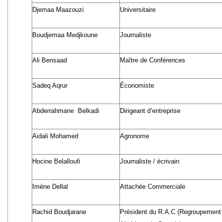
Djemaa Maazouzi
Universitaire
Boudjemaa Medjkoune
Journaliste
Ali Bensaad
Maître de Conférences
Sadeq Aqrur
Économiste
Abderrahmane Belkadi
Dirigeant d’entreprise
Aidali Mohamed
Agronome
Hocine Belalloufi
Journaliste / écrivain
Imène Dellal
Attachée Commerciale
Rachid Boudjarane
Président du R.A.C (Regroupement