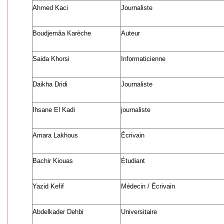
Ahmed Kaci
Journaliste
Boudjemâa Karèche
Auteur
Saida Khorsi
Informaticienne
Daikha Dridi
Journaliste
Ihsane El Kadi
journaliste
Amara Lakhous
Écrivain
Bachir Kiouas
Étudiant
Yazid Kefif
Médecin / Écrivain
Abdelkader Dehbi
Universitaire