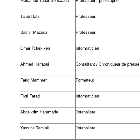
Mohamed Tahar Bensaada
Professeur / philosophe
Taieb Hafsi
Professeur
Bachir Mazouz
Professeur
Omar Tchekiken
Informaticien
Ahmed Halfaoui
Consultant / Chroniqueur de presse
Farid Mammeri
Formateur
Fikri Faradj
Informaticien
Abdelkrim Hammada
Journaliste
Yassine Temlali
Journaliste