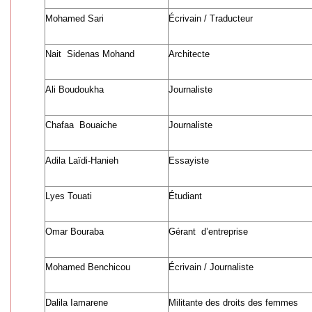
Mohamed Sari
Écrivain / Traducteur
Nait Sidenas Mohand
Architecte
Ali Boudoukha
Journaliste
Chafaa Bouaiche
Journaliste
Adila Laïdi-Hanieh
Essayiste
Lyes Touati
Étudiant
Omar Bouraba
Gérant d’entreprise
Mohamed Benchicou
Écrivain / Journaliste
Dalila Iamarene
Militante des droits des femmes