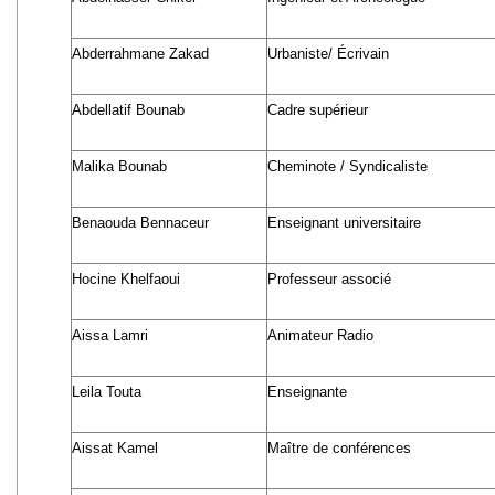
Abderrahmane Zakad
Urbaniste/ Écrivain
Abdellatif Bounab
Cadre supérieur
Malika Bounab
Cheminote / Syndicaliste
Benaouda Bennaceur
Enseignant universitaire
Hocine Khelfaoui
Professeur associé
Aissa Lamri
Animateur Radio
Leila Touta
Enseignante
Aissat Kamel
Maître de conférences