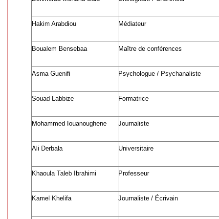
Hakim Arabdiou
Médiateur
Boualem Bensebaa
Maître de conférences
Asma Guenifi
Psychologue / Psychanaliste
Souad Labbize
Formatrice
Mohammed Iouanoughene
Journaliste
Ali Derbala
Universitaire
Khaoula Taleb Ibrahimi
Professeur
Kamel Khelifa
Journaliste / Écrivain