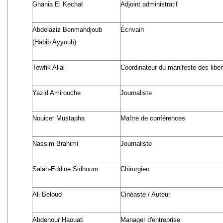
Ghania El Kechaï
Adjoint administratif
Abdelaziz Benmahdjoub
Écrivain
(Habib Ayyoub)
Tewfik Allal
Coordinateur du manifeste des liber
Yazid Amirouche
Journaliste
Nouicer Mustapha
Maître de conférences
Nassim Brahimi
Journaliste
Salah-Eddine Sidhoum
Chirurgien
Ali Beloud
Cinéaste / Auteur
Abdenour Haouati
Manager d'entreprise