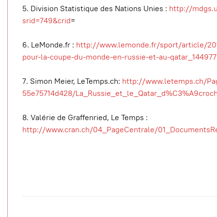
5. Division Statistique des Nations Unies :
http://mdgs.
srid=749&crid
=
6. LeMonde.fr :
http://www.lemonde.fr/sport/article/20
pour-la-coupe-du-monde-en-russie-et-au-qatar_1449
7. Simon Meier, LeTemps.ch:
http://www.letemps.ch/Pa
55e75714d428/La_Russie_et_le_Qatar_d%C3%A9croch
8. Valérie de Graffenried, Le Temps :
http://www.cran.ch/04_PageCentrale/01_DocumentsR