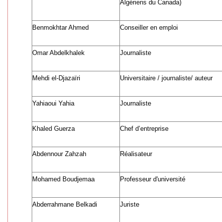
Algériens du Canada)
Benmokhtar Ahmed
Conseiller en emploi
Omar Abdelkhalek
Journaliste
Mehdi el-Djazaïri
Universitaire / journaliste/ auteur
Yahiaoui Yahia
Journaliste
Khaled Guerza
Chef d’entreprise
Abdennour Zahzah
Réalisateur
Mohamed Boudjemaa
Professeur d'université
Abderrahmane Belkadi
Juriste