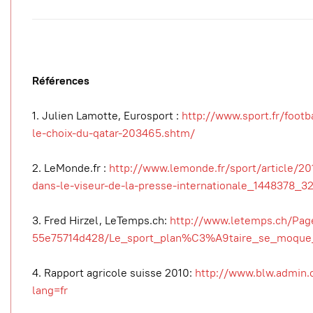
Références
1. Julien Lamotte, Eurosport :
http://www.sport.fr/foo
le-choix-du-qatar-203465.shtm/
2. LeMonde.fr :
http://www.lemonde.fr/sport/article/20
dans-le-viseur-de-la-presse-internationale_1448378_3
3. Fred Hirzel, LeTemps.ch:
http://www.letemps.ch/Page
55e75714d428/Le_sport_plan%C3%A9taire_se_moqu
4. Rapport agricole suisse 2010:
http://www.blw.admin
lang=fr