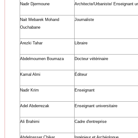
Nadir Djermoune
Architecte/Urbaniste/ Enseignant un
Nait Mebarek Mohand
Journaliste
Ouchabane
Arezki Tahar
Libraire
Abdelmoumen Boumaza
Docteur vétérinaire
Kamal Almi
Éditeur
Nadir Krim
Enseignant
Adel Abderrezak
Enseignant universitaire
Ali Brahimi
Cadre d'entreprise
Abdelnasser Chiker
Ingénieur et Archéologue