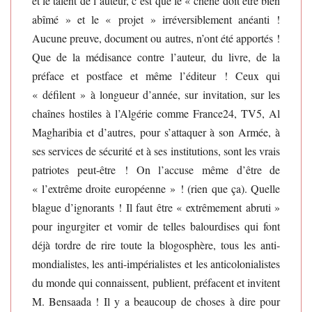
et le talent de l’auteur, c’est que le « chêne doit être bien
abîmé » et le « projet » irréversiblement anéanti !
Aucune preuve, document ou autres, n’ont été apportés !
Que de la médisance contre l’auteur, du livre, de la
préface et postface et même l’éditeur ! Ceux qui
« défilent » à longueur d’année, sur invitation, sur les
chaînes hostiles à l’Algérie comme France24, TV5, Al
Magharibia et d’autres, pour s’attaquer à son Armée, à
ses services de sécurité et à ses institutions, sont les vrais
patriotes peut-être ! On l’accuse même d’être de
« l’extrême droite européenne » ! (rien que ça). Quelle
blague d’ignorants ! Il faut être « extrêmement abruti »
pour ingurgiter et vomir de telles balourdises qui font
déjà tordre de rire toute la blogosphère, tous les anti-
mondialistes, les anti-impérialistes et les anticolonialistes
du monde qui connaissent, publient, préfacent et invitent
M. Bensaada ! Il y a beaucoup de choses à dire pour