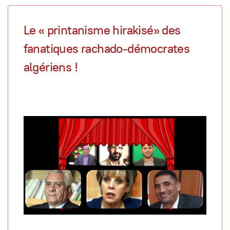
Le « printanisme hirakisé» des
fanatiques rachado-démocrates
algériens !