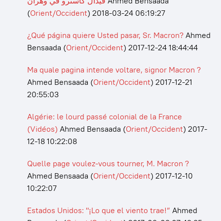
فيدال كاسترو في وهران
Ahmed Bensaada
(
Orient/Occident
)
2018-03-24 06:19:27
¿Qué página quiere Usted pasar, Sr. Macron?
Ahmed
Bensaada
(
Orient/Occident
)
2017-12-24 18:44:44
Ma quale pagina intende voltare, signor Macron ?
Ahmed Bensaada
(
Orient/Occident
)
2017-12-21
20:55:03
Algérie: le lourd passé colonial de la France
(Vidéos)
Ahmed Bensaada
(
Orient/Occident
)
2017-
12-18 10:22:08
Quelle page voulez-vous tourner, M. Macron ?
Ahmed Bensaada
(
Orient/Occident
)
2017-12-10
10:22:07
Estados Unidos: "¡Lo que el viento trae!”
Ahmed