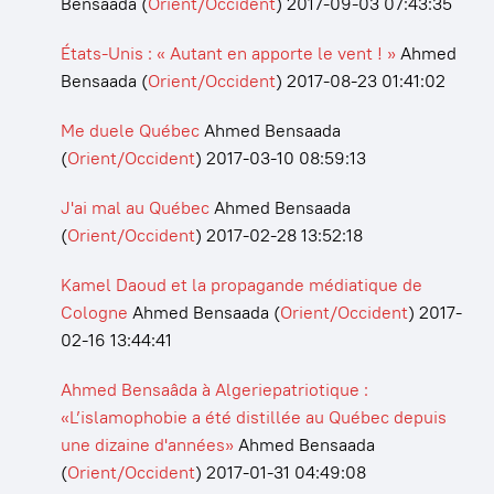
Bensaada
(
Orient/Occident
)
2017-09-03 07:43:35
États-Unis : « Autant en apporte le vent ! »
Ahmed
Bensaada
(
Orient/Occident
)
2017-08-23 01:41:02
Me duele Québec
Ahmed Bensaada
(
Orient/Occident
)
2017-03-10 08:59:13
J'ai mal au Québec
Ahmed Bensaada
(
Orient/Occident
)
2017-02-28 13:52:18
Kamel Daoud et la propagande médiatique de
Cologne
Ahmed Bensaada
(
Orient/Occident
)
2017-
02-16 13:44:41
Ahmed Bensaâda à Algeriepatriotique :
«L’islamophobie a été distillée au Québec depuis
une dizaine d'années»
Ahmed Bensaada
(
Orient/Occident
)
2017-01-31 04:49:08