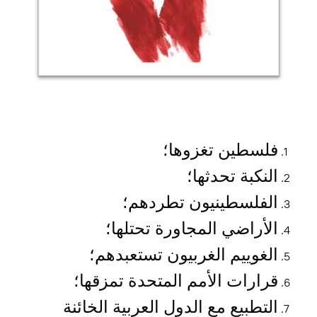
فلسطين تغزوها؛
النكبة تحدثها؛
الفلسطينيون تطردهم؛
الأراضي المجاورة تحتلها؛
الغوييم الغربيون تستعبدهم؛
قرارات الأمم المتحدة تمزقها؛
التطبيع مع الدول العربية الخائنة