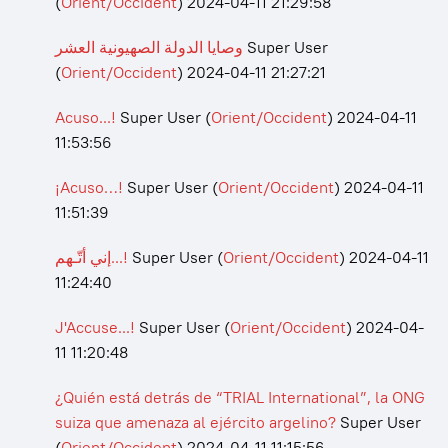
(
Orient/Occident
)
2024-04-11 21:29:58
وصايا الدولة الصهيونية العشر
Super User
(
Orient/Occident
)
2024-04-11 21:27:21
Acuso...!
Super User
(
Orient/Occident
)
2024-04-11
11:53:56
¡Acuso…!
Super User
(
Orient/Occident
)
2024-04-11
11:51:39
إني أتّـهم...!
Super User
(
Orient/Occident
)
2024-04-11
11:24:40
J'Accuse...!
Super User
(
Orient/Occident
)
2024-04-
11 11:20:48
¿Quién está detrás de “TRIAL International”, la ONG
suiza que amenaza al ejército argelino?
Super User
(
Orient/Occident
)
2024-04-11 11:15:56