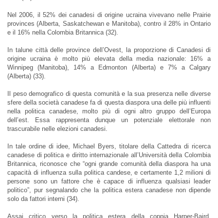
Nel 2006, il 52% dei canadesi di origine ucraina vivevano nelle Prairie
provinces (Alberta, Saskatchewan e Manitoba), contro il 28% in Ontario
e il 16% nella Colombia Britannica (32).
In talune città delle province dell’Ovest, la proporzione di Canadesi di
origine ucraina è molto più elevata della media nazionale: 16% a
Winnipeg (Manitoba), 14% a Edmonton (Alberta) e 7% a Calgary
(Alberta) (33).
Il peso demografico di questa comunità e la sua presenza nelle diverse
sfere della società canadese fa di questa diaspora una delle più influenti
nella politica canadese, molto più di ogni altro gruppo dell’Europa
dell’est. Essa rappresenta dunque un potenziale elettorale non
trascurabile nelle elezioni canadesi.
In tale ordine di idee, Michael Byers, titolare della Cattedra di ricerca
canadese di politica e diritto internazionale all’Università della Colombia
Britannica, riconosce che “ogni grande comunità della diaspora ha una
capacità di influenza sulla politica candese, e certamente 1,2 milioni di
persone sono un fattore che è capace di influenza qualsiasi leader
politico”, pur segnalando che la politica estera canadese non dipende
solo da fattori interni (34).
Assai critico verso la politica estera della coppia Harper-Baird,