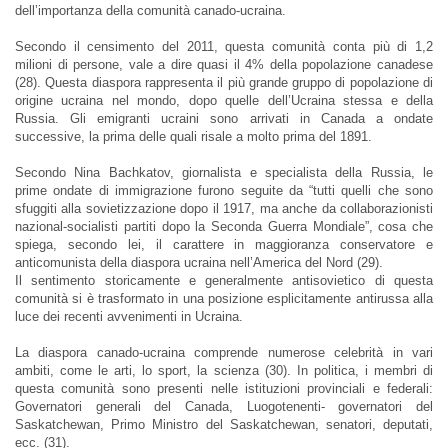
dell’importanza della comunità canado-ucraina.
Secondo il censimento del 2011, questa comunità conta più di 1,2
milioni di persone, vale a dire quasi il 4% della popolazione canadese
(28). Questa diaspora rappresenta il più grande gruppo di popolazione di
origine ucraina nel mondo, dopo quelle dell’Ucraina stessa e della
Russia. Gli emigranti ucraini sono arrivati in Canada a ondate
successive, la prima delle quali risale a molto prima del 1891.
Secondo Nina Bachkatov, giornalista e specialista della Russia, le
prime ondate di immigrazione furono seguite da “tutti quelli che sono
sfuggiti alla sovietizzazione dopo il 1917, ma anche da collaborazionisti
nazional-socialisti partiti dopo la Seconda Guerra Mondiale”, cosa che
spiega, secondo lei, il carattere in maggioranza conservatore e
anticomunista della diaspora ucraina nell’America del Nord (29).
Il sentimento storicamente e generalmente antisovietico di questa
comunità si è trasformato in una posizione esplicitamente antirussa alla
luce dei recenti avvenimenti in Ucraina.
La diaspora canado-ucraina comprende numerose celebrità in vari
ambiti, come le arti, lo sport, la scienza (30). In politica, i membri di
questa comunità sono presenti nelle istituzioni provinciali e federali:
Governatori generali del Canada, Luogotenenti- governatori del
Saskatchewan, Primo Ministro del Saskatchewan, senatori, deputati,
ecc. (31).