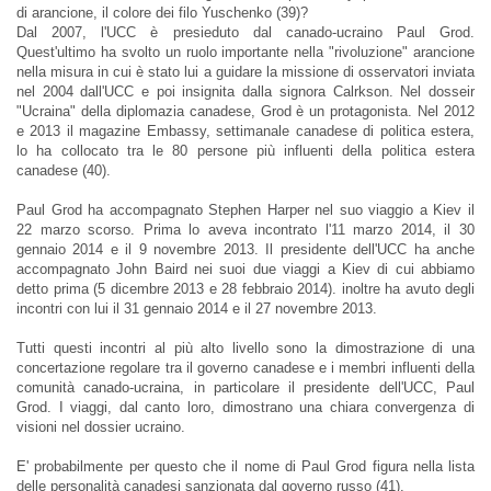
di arancione, il colore dei filo Yuschenko (39)?
Dal 2007, l'UCC è presieduto dal canado-ucraino Paul Grod.
Quest'ultimo ha svolto un ruolo importante nella "rivoluzione" arancione
nella misura in cui è stato lui a guidare la missione di osservatori inviata
nel 2004 dall'UCC e poi insignita dalla signora Calrkson. Nel dosseir
"Ucraina" della diplomazia canadese, Grod è un protagonista. Nel 2012
e 2013 il magazine Embassy, settimanale canadese di politica estera,
lo ha collocato tra le 80 persone più influenti della politica estera
canadese (40).
Paul Grod ha accompagnato Stephen Harper nel suo viaggio a Kiev il
22 marzo scorso. Prima lo aveva incontrato l'11 marzo 2014, il 30
gennaio 2014 e il 9 novembre 2013. Il presidente dell'UCC ha anche
accompagnato John Baird nei suoi due viaggi a Kiev di cui abbiamo
detto prima (5 dicembre 2013 e 28 febbraio 2014). inoltre ha avuto degli
incontri con lui il 31 gennaio 2014 e il 27 novembre 2013.
Tutti questi incontri al più alto livello sono la dimostrazione di una
concertazione regolare tra il governo canadese e i membri influenti della
comunità canado-ucraina, in particolare il presidente dell'UCC, Paul
Grod. I viaggi, dal canto loro, dimostrano una chiara convergenza di
visioni nel dossier ucraino.
E' probabilmente per questo che il nome di Paul Grod figura nella lista
delle personalità canadesi sanzionata dal governo russo (41).