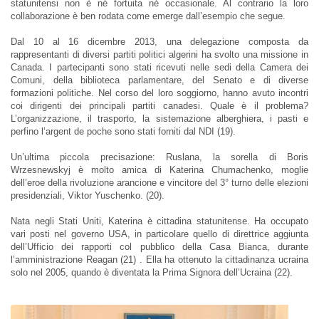
statunitensi non è né fortuita né occasionale. Al contrario la loro
collaborazione è ben rodata come emerge dall’esempio che segue.
Dal 10 al 16 dicembre 2013, una delegazione composta da
rappresentanti di diversi partiti politici algerini ha svolto una missione in
Canada. I partecipanti sono stati ricevuti nelle sedi della Camera dei
Comuni, della biblioteca parlamentare, del Senato e di diverse
formazioni politiche. Nel corso del loro soggiorno, hanno avuto incontri
coi dirigenti dei principali partiti canadesi. Quale è il problema?
L’organizzazione, il trasporto, la sistemazione alberghiera, i pasti e
perfino l’argent de poche sono stati forniti dal NDI (19).
Un’ultima piccola precisazione: Ruslana, la sorella di Boris
Wrzesnewskyj è molto amica di Katerina Chumachenko, moglie
dell’eroe della rivoluzione arancione e vincitore del 3° turno delle elezioni
presidenziali, Viktor Yuschenko. (20).
Nata negli Stati Uniti, Katerina è cittadina statunitense. Ha occupato
vari posti nel governo USA, in particolare quello di direttrice aggiunta
dell’Ufficio dei rapporti col pubblico della Casa Bianca, durante
l’amministrazione Reagan (21) . Ella ha ottenuto la cittadinanza ucraina
solo nel 2005, quando è diventata la Prima Signora dell’Ucraina (22).