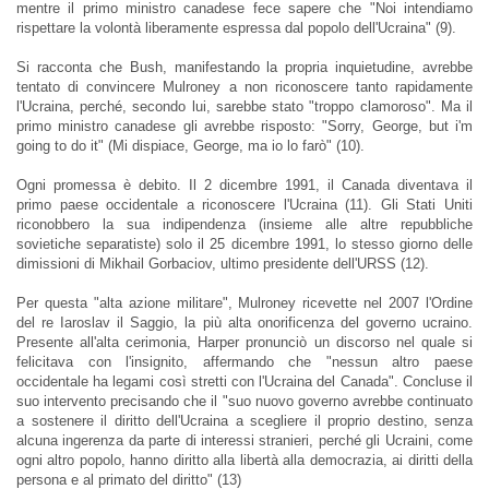
mentre il primo ministro canadese fece sapere che "Noi intendiamo
rispettare la volontà liberamente espressa dal popolo dell'Ucraina" (9).
Si racconta che Bush, manifestando la propria inquietudine, avrebbe
tentato di convincere Mulroney a non riconoscere tanto rapidamente
l'Ucraina, perché, secondo lui, sarebbe stato "troppo clamoroso". Ma il
primo ministro canadese gli avrebbe risposto: "Sorry, George, but i'm
going to do it" (Mi dispiace, George, ma io lo farò" (10).
Ogni promessa è debito. Il 2 dicembre 1991, il Canada diventava il
primo paese occidentale a riconoscere l'Ucraina (11). Gli Stati Uniti
riconobbero la sua indipendenza (insieme alle altre repubbliche
sovietiche separatiste) solo il 25 dicembre 1991, lo stesso giorno delle
dimissioni di Mikhail Gorbaciov, ultimo presidente dell'URSS (12).
Per questa "alta azione militare", Mulroney ricevette nel 2007 l'Ordine
del re Iaroslav il Saggio, la più alta onorificenza del governo ucraino.
Presente all'alta cerimonia, Harper pronunciò un discorso nel quale si
felicitava con l'insignito, affermando che "nessun altro paese
occidentale ha legami così stretti con l'Ucraina del Canada". Concluse il
suo intervento precisando che il "suo nuovo governo avrebbe continuato
a sostenere il diritto dell'Ucraina a scegliere il proprio destino, senza
alcuna ingerenza da parte di interessi stranieri, perché gli Ucraini, come
ogni altro popolo, hanno diritto alla libertà alla democrazia, ai diritti della
persona e al primato del diritto" (13)