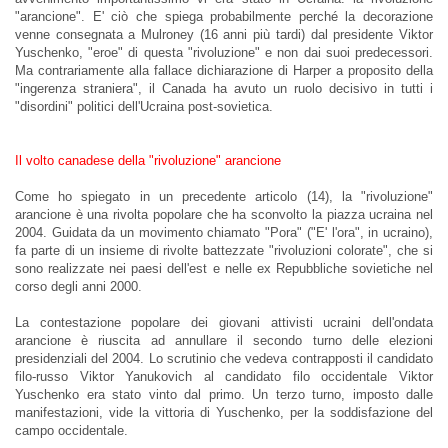
"arancione". E' ciò che spiega probabilmente perché la decorazione
venne consegnata a Mulroney (16 anni più tardi) dal presidente Viktor
Yuschenko, "eroe" di questa "rivoluzione" e non dai suoi predecessori.
Ma contrariamente alla fallace dichiarazione di Harper a proposito della
"ingerenza straniera", il Canada ha avuto un ruolo decisivo in tutti i
"disordini" politici dell'Ucraina post-sovietica.
Il volto canadese della "rivoluzione" arancione
Come ho spiegato in un precedente articolo (14), la "rivoluzione"
arancione è una rivolta popolare che ha sconvolto la piazza ucraina nel
2004. Guidata da un movimento chiamato "Pora" ("E' l'ora", in ucraino),
fa parte di un insieme di rivolte battezzate "rivoluzioni colorate", che si
sono realizzate nei paesi dell'est e nelle ex Repubbliche sovietiche nel
corso degli anni 2000.
La contestazione popolare dei giovani attivisti ucraini dell'ondata
arancione è riuscita ad annullare il secondo turno delle elezioni
presidenziali del 2004. Lo scrutinio che vedeva contrapposti il candidato
filo-russo Viktor Yanukovich al candidato filo occidentale Viktor
Yuschenko era stato vinto dal primo. Un terzo turno, imposto dalle
manifestazioni, vide la vittoria di Yuschenko, per la soddisfazione del
campo occidentale.