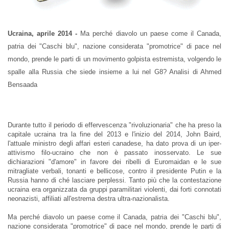
Ucraina, aprile 2014 -
Ma perché diavolo un paese come il Canada,
patria dei "Caschi blu", nazione considerata "promotrice" di pace nel
mondo, prende le parti di un movimento golpista estremista, volgendo le
spalle alla Russia che siede insieme a lui nel G8? Analisi di Ahmed
Bensaada
Durante tutto il periodo di effervescenza "rivoluzionaria" che ha preso la
capitale ucraina tra la fine del 2013 e l'inizio del 2014, John Baird,
l'attuale ministro degli affari esteri canadese, ha dato prova di un iper-
attivismo filo-ucraino che non è passato inosservato. Le sue
dichiarazioni "d'amore" in favore dei ribelli di Euromaidan e le sue
mitragliate verbali, tonanti e bellicose, contro il presidente Putin e la
Russia hanno di ché lasciare perplessi. Tanto più che la contestazione
ucraina era organizzata da gruppi paramilitari violenti, dai forti connotati
neonazisti, affiliati all'estrema destra ultra-nazionalista.
Ma perché diavolo un paese come il Canada, patria dei "Caschi blu",
nazione considerata "promotrice" di pace nel mondo, prende le parti di