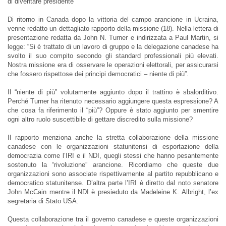
di diventare presidente”
Di ritorno in Canada dopo la vittoria del campo arancione in Ucraina,
venne redatto un dettagliato rapporto della missione (18). Nella lettera di
presentazione redatta da John N. Turner e indirizzata a Paul Martin, si
legge: “Si è trattato di un lavoro di gruppo e la delegazione canadese ha
svolto il suo compito secondo gli standard professionali più elevati.
Nostra missione era di osservare le operazioni elettorali, per assicurarsi
che fossero rispettose dei principi democratici – niente di più”.
Il “niente di più” volutamente aggiunto dopo il trattino è sbalorditivo.
Perché Turner ha ritenuto necessario aggiungere questa espressione? A
che cosa fa riferimento il “più”? Oppure è stato aggiunto per smentire
ogni altro ruolo suscettibile di gettare discredito sulla missione?
Il rapporto menziona anche la stretta collaborazione della missione
canadese con le organizzazioni statunitensi di esportazione della
democrazia come l’IRI e il NDI, quegli stessi che hanno pesantemente
sostenuto la “rivoluzione” arancione. Ricordiamo che queste due
organizzazioni sono associate rispettivamente al partito repubblicano e
democratico statunitense. D’altra parte l’IRI è diretto dal noto senatore
John McCain mentre il NDI è presieduto da Madeleine K. Albright, l’ex
segretaria di Stato USA.
Questa collaborazione tra il governo canadese e queste organizzazioni