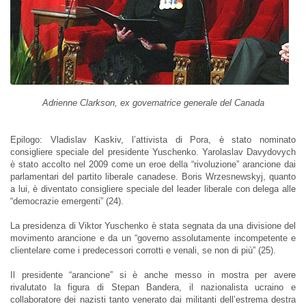
Adrienne Clarkson, ex govern
atrice generale del Canada
Epilogo: Vladislav Kaskiv, l’attivista di Pora, è stato nominato
consigliere speciale del presidente Yuschenko. Yarolaslav Davydovych
è stato accolto nel 2009 come un eroe della “rivoluzione” arancione dai
parlamentari del partito liberale canadese. Boris Wrzesnewskyj, quanto
a lui, è diventato consigliere speciale del leader liberale con delega alle
“democrazie emergenti” (24).
La presidenza di Viktor Yuschenko è stata segnata da una divisione del
movimento arancione e da un “governo assolutamente incompetente e
clientelare come i predecessori corrotti e venali, se non di più” (25).
Il presidente “arancione” si è anche messo in mostra per avere
rivalutato la figura di Stepan Bandera, il nazionalista ucraino e
collaboratore dei nazisti tanto venerato dai militanti dell’estrema destra