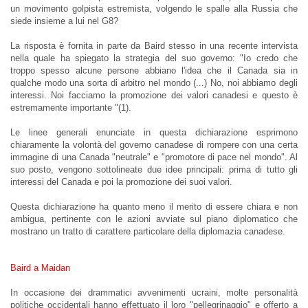
un movimento golpista estremista, volgendo le spalle alla Russia che
siede insieme a lui nel G8?
La risposta è fornita in parte da Baird stesso in una recente intervista
nella quale ha spiegato la strategia del suo governo: "Io credo che
troppo spesso alcune persone abbiano l'idea che il Canada sia in
qualche modo una sorta di arbitro nel mondo (...) No, noi abbiamo degli
interessi. Noi facciamo la promozione dei valori canadesi e questo è
estremamente importante "(1).
Le linee generali enunciate in questa dichiarazione esprimono
chiaramente la volontà del governo canadese di rompere con una certa
immagine di una Canada "neutrale" e "promotore di pace nel mondo". Al
suo posto, vengono sottolineate due idee principali: prima di tutto gli
interessi del Canada e poi la promozione dei suoi valori.
Questa dichiarazione ha quanto meno il merito di essere chiara e non
ambigua, pertinente con le azioni avviate sul piano diplomatico che
mostrano un tratto di carattere particolare della diplomazia canadese.
Baird a Maidan
In occasione dei drammatici avvenimenti ucraini, molte personalità
politiche occidentali hanno effettuato il loro "pellegrinaggio" e offerto a