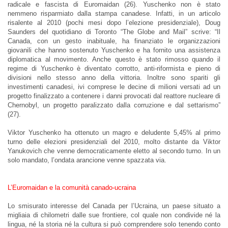
radicale e fascista di Euromaidan (26). Yuschenko non è stato
nemmeno risparmiato dalla stampa canadese. Infatti, in un articolo
risalente al 2010 (pochi mesi dopo l’elezione presidenziale), Doug
Saunders del quotidiano di Toronto “The Globe and Mail” scrive: “Il
Canada, con un gesto inabituale, ha finanziato le organizzazioni
giovanili che hanno sostenuto Yuschenko e ha fornito una assistenza
diplomatica al movimento. Anche questo è stato rimosso quando il
regime di Yuschenko è diventato corrotto, anti-riformista e pieno di
divisioni nello stesso anno della vittoria. Inoltre sono spariti gli
investimenti canadesi, ivi comprese le decine di milioni versati ad un
progetto finalizzato a contenere i danni provocati dal reattore nucleare di
Chernobyl, un progetto paralizzato dalla corruzione e dal settarismo”
(27).
Viktor Yuschenko ha ottenuto un magro e deludente 5,45% al primo
turno delle elezioni presidenziali del 2010, molto distante da Viktor
Yanukovich che venne democraticamente eletto al secondo turno. In un
solo mandato, l’ondata arancione venne spazzata via.
L’Euromaidan e la comunità canado-ucraina
Lo smisurato interesse del Canada per l’Ucraina, un paese situato a
migliaia di chilometri dalle sue frontiere, col quale non condivide né la
lingua, né la storia né la cultura si può comprendere solo tenendo conto