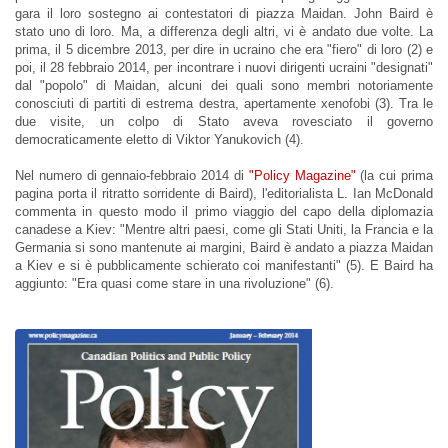
gara il loro sostegno ai contestatori di piazza Maidan. John Baird è
stato uno di loro. Ma, a differenza degli altri, vi è andato due volte. La
prima, il 5 dicembre 2013, per dire in ucraino che era "fiero" di loro (2) e
poi, il 28 febbraio 2014, per incontrare i nuovi dirigenti ucraini "designati"
dal "popolo" di Maidan, alcuni dei quali sono membri notoriamente
conosciuti di partiti di estrema destra, apertamente xenofobi (3). Tra le
due visite, un colpo di Stato aveva rovesciato il governo
democraticamente eletto di Viktor Yanukovich (4).
Nel numero di gennaio-febbraio 2014 di
"Policy Magazine"
(la cui prima
pagina porta il ritratto sorridente di Baird), l'editorialista L. Ian McDonald
commenta in questo modo il primo viaggio del capo della diplomazia
canadese a Kiev: "Mentre altri paesi, come gli Stati Uniti, la Francia e la
Germania si sono mantenute ai margini, Baird è andato a piazza Maidan
a Kiev e si è pubblicamente schierato coi manifestanti" (5). E Baird ha
aggiunto: "Era quasi come stare in una rivoluzione" (6).