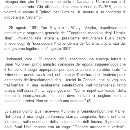
Bisogna dire che l'interesse che porta il Canada in Ucraina non è di
oggi, al contrario. Già all'epoca della dissoluzione dell'URSS, questa
volontà di essere il "primo" per l'Ucraina fu dovuto a un concorso di
circostanze. Vediamo.
Il 25 agosto 1991 Yun Shymko e Wasyl Veryha, rispettivamente
presidente e segretario generale del "Congresso mondiale degli Ucraini
liberi", inviarono una lettera al presidente statunitense Bush padre
chiedendogli di "riconoscere l'indipendenza dell'Ucraina proclamata dal
suo governo legittimo il 24 agosto 1991".
L'indomani, cioè il 26 agosto 1991, spedirono una analoga lettera a
Brian Mulroney, primo ministro canadese dell'epoca, suggerendogli che
il tempo e il luogo appropriato per questo annuncio sarebbe stato "a
Edmonton, questo week end, nel corso dell'apertura delle festività per il
centenario dell'insediamento degli Ucraini in Canada, che si vogliono
trasformare in una esuberante celebrazione dell'indipendenza tanto
attesa dell'Ucraina". E aggiungevano: "Come rispettato leader della
comunità internazionale, lei non deve esitare a cogliere questa
occasione storica. Non ve ne sarà una seconda" (8).
Lo stesso giorno, Bush riceveva Mulroney a Kennebunkport, nel Maine.
Nel corso di una lunga conferenza stampa congiunta, furono entrambi
interpellati sulla questione della indipendenza dell'Ucraina. Il presidente
degli Stati Uniti rispose con un vago: "Occorre attendere e vedere",