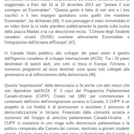
soggiornato a Kiev dal 16 al 19 dicembre 2013 per "portare il suo
sostegno ad Euromaidan". "Questa gente è fatta di veri eroi e i loro
sacrifici e il loro impegno quotidiano sono quello che mantiene
Euromaidan", ha dichiarato (46). Il suo passaggio è stato immortalato in
un video dove la si vede prendere pubblicamente la parola sulla scena
della piazza Maidan e la cui descrizione recita: "L'Unione degli Studenti
canadesi ucraini (SUSK) sostiene attivamente Euromaidan e
l'integrazione dell'Ucraina all'Europa" (47).
In Canada l'aiuto pubblico allo sviluppo dei paesi esteri è gestito
dall'Agenzia canadese di sviluppo internazionale (ACDI). Tra i 20 paesi
destinatari di questi aiuti, uno solo si trova in Europa: l'Ucraina. I
numerosi programmi ad esso destinati sono quasi tutti collegati alla
governance e al rafforzamento della democrazia (48).
Questa "esportazione" della democrazia si fa anche con altri mezzi che
non dipendono dall'ACDI. E' il caso del Programma Parlamentare
Canado-Ucraino (CUPP). Creato nel 1991 per commemorare il
centenario dell'inizio dell'immigrazione ucraina in Canada, il CUPP è un
progetto la cui finalità è di promuovere e assistere il processo di
democratizzazione in Ucraina. Finanziato dalla comunità ucraina e
sostenuto dal Gruppo di amicizia parlamentare Canada-Ucraina , il
CUPP si sostanzia in uno stage sulla democrazia parlamentare e la
politica comparata alla Camera dei comuni, destinato a giovani studenti
ucraini. Questo stage ha luogo ogni anno al Parlamento del Canada a