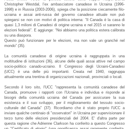
Christopher Westdal, l’ex ambasciatore canadese in Ucraina (1996-
1998) e in Russia (2003-2006), spiega che la posizione ciecamente filo-
ucraina e assai anti-russa del governo canadese attuale non può
spiegarsi se non con motivi di politica interna: “Il Canada è la casa di
quasi 1,3 milioni di Canadesi di origine ucraina e nel 2015 vi saranno le
elezioni federali”. E aggiunge: “Noi abbiamo una politica estera calibrata
su una diaspora.
Questo può funzionare per le elezioni, ma non vale un granché nel
mondo” (35).
La comunità canadese di origine ucraina è raggruppata in una
moltitudine di istituzioni (36), alcune delle quali assai attive nel campo
socio-politico canado-ucraino. Il Congresso degli Ucraini-Canadesi
(UCC) è una delle più importanti. Creata nel 1940, raggruppa
attualmente una trentina di organizzazioni nazionali, provinciali o locali.
Secondo il loro sito, l'UCC "rappresenta la comunità canadese del
Canada, promuove i rapporti con l'Ucraina e individua e risponde ai
bisogni della comunità ucraina del Canada per assicurare la sua
esistenza e il suo sviluppo, per il miglioramento del tessuto socio-
culturale del Canada" (37). Ricordiamo che è stato proprio l'UCC a
inviare qualche centinaio di "osservatori" in Ucraina per supervisionare il
terzo turno delle elezioni presidenziali del 2004. E' d'altra parte per
questa ragione che Adrienne Clarkson ha conferito a questo Congresso
un "Certificato di elogio" (una onorificenza assai raramente conferita,