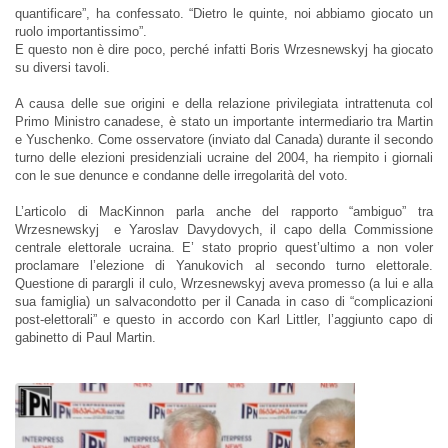
quantificare”, ha confessato. “Dietro le quinte, noi abbiamo giocato un
ruolo importantissimo”.
E questo non è dire poco, perché infatti Boris Wrzesnewskyj ha giocato
su diversi tavoli.
A causa delle sue origini e della relazione privilegiata intrattenuta col
Primo Ministro canadese, è stato un importante intermediario tra Martin
e Yuschenko. Come osservatore (inviato dal Canada) durante il secondo
turno delle elezioni presidenziali ucraine del 2004, ha riempito i giornali
con le sue denunce e condanne delle irregolarità del voto.
L’articolo di MacKinnon parla anche del rapporto “ambiguo” tra
Wrzesnewskyj e Yaroslav Davydovych, il capo della Commissione
centrale elettorale ucraina. E’ stato proprio quest’ultimo a non voler
proclamare l’elezione di Yanukovich al secondo turno elettorale.
Questione di parargli il culo, Wrzesnewskyj aveva promesso (a lui e alla
sua famiglia) un salvacondotto per il Canada in caso di “complicazioni
post-elettorali” e questo in accordo con Karl Littler, l’aggiunto capo di
gabinetto di Paul Martin.