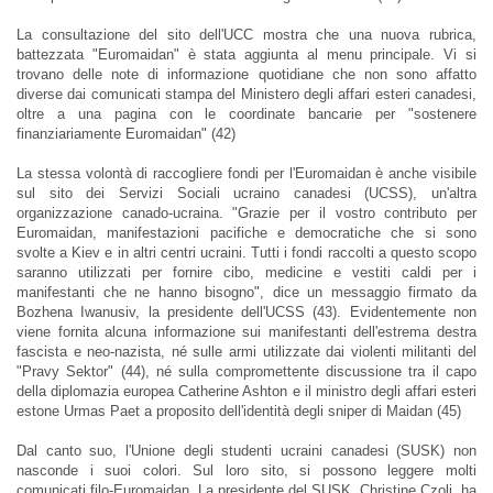
La consultazione del sito dell'UCC mostra che una nuova rubrica,
battezzata "Euromaidan" è stata aggiunta al menu principale. Vi si
trovano delle note di informazione quotidiane che non sono affatto
diverse dai comunicati stampa del Ministero degli affari esteri canadesi,
oltre a una pagina con le coordinate bancarie per "sostenere
finanziariamente Euromaidan" (42)
La stessa volontà di raccogliere fondi per l'Euromaidan è anche visibile
sul sito dei Servizi Sociali ucraino canadesi (UCSS), un'altra
organizzazione canado-ucraina. "Grazie per il vostro contributo per
Euromaidan, manifestazioni pacifiche e democratiche che si sono
svolte a Kiev e in altri centri ucraini. Tutti i fondi raccolti a questo scopo
saranno utilizzati per fornire cibo, medicine e vestiti caldi per i
manifestanti che ne hanno bisogno", dice un messaggio firmato da
Bozhena Iwanusiv, la presidente dell'UCSS (43). Evidentemente non
viene fornita alcuna informazione sui manifestanti dell'estrema destra
fascista e neo-nazista, né sulle armi utilizzate dai violenti militanti del
"Pravy Sektor" (44), né sulla compromettente discussione tra il capo
della diplomazia europea Catherine Ashton e il ministro degli affari esteri
estone Urmas Paet a proposito dell'identità degli sniper di Maidan (45)
Dal canto suo, l'Unione degli studenti ucraini canadesi (SUSK) non
nasconde i suoi colori. Sul loro sito, si possono leggere molti
comunicati filo-Euromaidan. La presidente del SUSK, Christine Czoli, ha