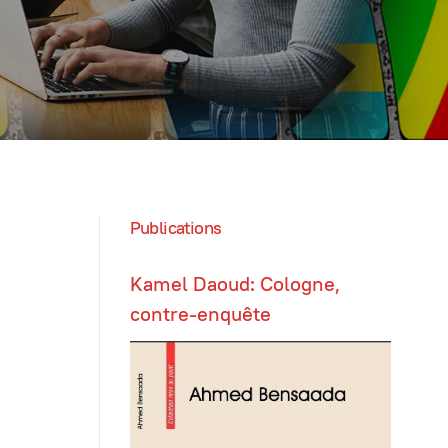
Publications
Kamel Daoud: Cologne,
contre-enquête