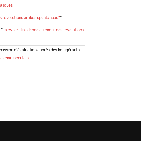
masqués
"
s révolutions arabes spontanées?
"
:
"
La cyber-dissidence au coeur des révolutions
ission d'évaluation auprès des belligérants
 avenir incertain
"