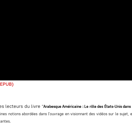
 (EPUB)
s lecteurs du livre
"
Arabesque Américaine : Le rôle des États-Unis dans 
aines notions abordées dans l'ouvrage en visionnant des vidéos sur le sujet, e
antes.