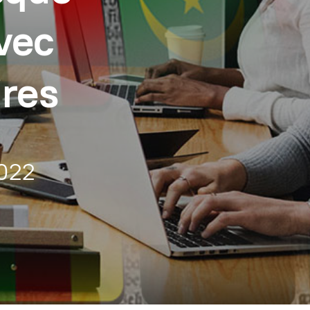
avec
ires
022