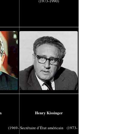
(1973-1990)
n
Henry Kissinger
Unis
(1969-
Secrétaire d’État américain
(1973-