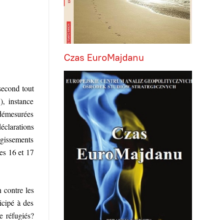
Czas EuroMajdanu
second tout
), instance
 démesurées
éclarations
 agissements
es 16 et 17
 contre les
icipé à des
e réfugiés?