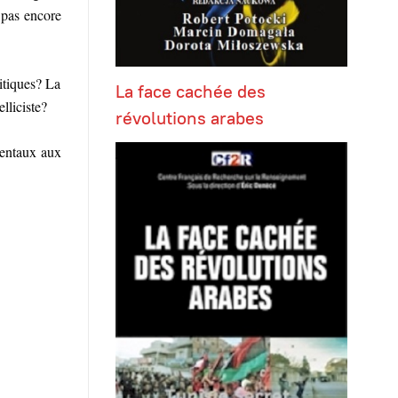
 pas encore
litiques? La
La face cachée des
lliciste?
révolutions arabes
dentaux aux