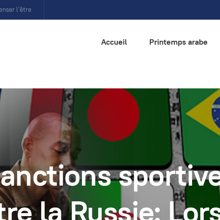
enser l’être
Accueil
Printemps arabe
anctions sportiv
tre la Russie: Lor