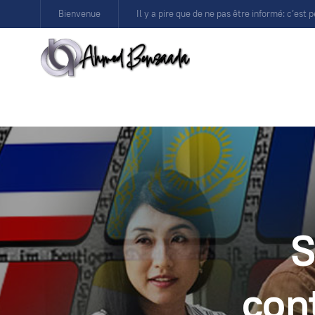
Bienvenue
Il y a pire que de ne pas être informé: c’est p
S
con