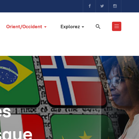
Orient/Occident
Explorez
es
sque