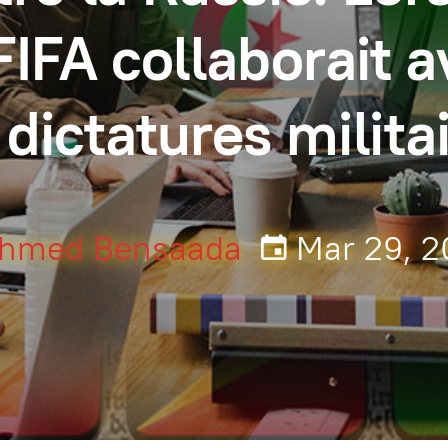
FIFA collaborait 
 dictatures milita
hmed Bensaada
Mar 29, 2