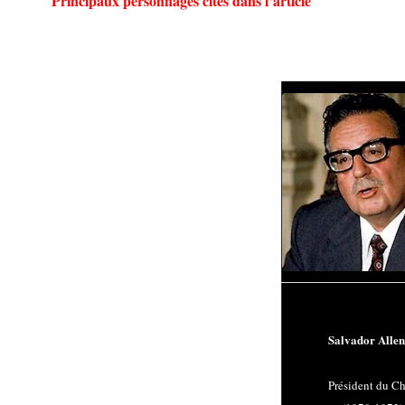
Principaux personnages cités dans l’article
Salvador Alle
Président du Ch