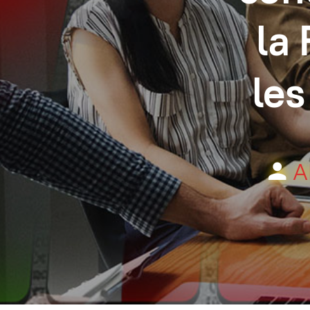
la 
les
A