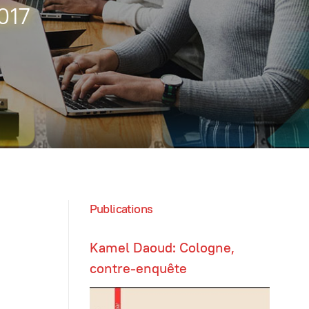
017
Publications
Kamel Daoud: Cologne,
contre-enquête