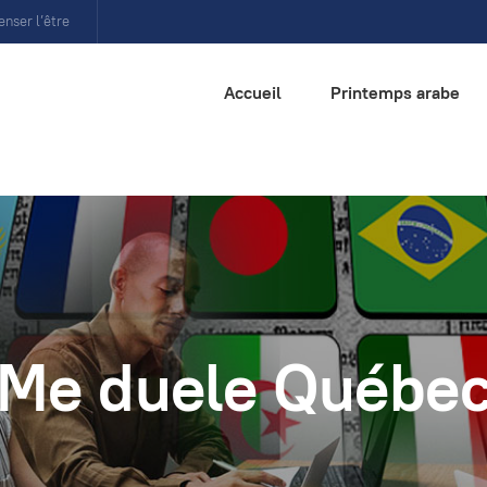
enser l’être
Accueil
Printemps arabe
Me duele Québe