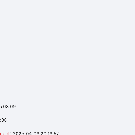
5:03:09
:38
ident
)
2025-04-06 20:16:57