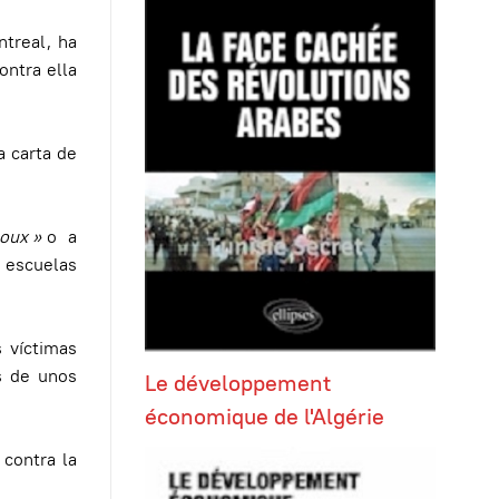
treal, ha
ntra ella
 carta de
oux »
o a
 escuelas
 víctimas
s de unos
Le développement
économique de l'Algérie
contra la