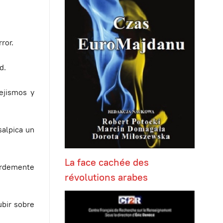
ror.
d.
ejismos y
salpica un
La face cachée des
ardemente
révolutions arabes
bir sobre