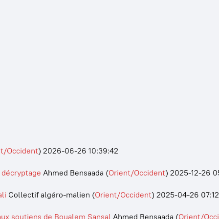
nt/Occident
)
2026-06-26 10:39:42
: décryptage
Ahmed Bensaada
(
Orient/Occident
)
2025-12-26 0
li
Collectif algéro-malien
(
Orient/Occident
)
2025-04-26 07:12
ipaux soutiens de Boualem Sansal
Ahmed Bensaada
(
Orient/Occ