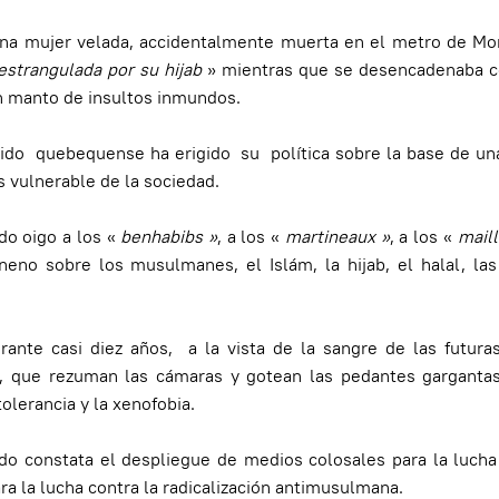
na mujer velada, accidentalmente muerta en el metro de Mon
estrangulada por su hijab
» mientras que se desencadenaba co
n manto de insultos inmundos.
do quebequense ha erigido su política sobre la base de una
s vulnerable de la sociedad.
o oigo a los «
benhabibs »
, a los «
martineaux »
, a los «
maill
eno sobre los musulmanes, el Islám, la hijab, el halal, las
te casi diez años, a la vista de la sangre de las futuras
s, que rezuman las cámaras y gotean las pedantes garganta
tolerancia y la xenofobia.
o constata el despliegue de medios colosales para la lucha 
ra la lucha contra la radicalización antimusulmana.