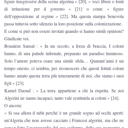
figure trasgressive della scena algerina » [20], « voci libere o fonti
di irritazione per il governo » [21] o come « figure
dell’opposizione al regime » [22]. Ma questa stampa benevola
passa tuttavia sotto silenzio la loro posizione sulla colonizzazione.
E come si può non essere invitati quando si hanno simili opinioni?
Giudicate voi.
Boualem Sansal : « In un secolo, a forza di braccia, I coloni
hanno, di una palude infernale, preparato un paradiso luminoso.
Solo l’amore poteva osare una simile sfida… Quarant’anni è un
tempo onesto, ci sembra, per riconoscere che questi fottuti coloni
hanno amato questa terra più teneramente di noi, che siamo i suoi
figli » [23].
Kamel Daoud : « La terra appartiene a chi la rispetta. Se noi
Algerini ne siamo incapaci, tanto vale restituirla ai coloni » [24].
O ancora:
« Si osa allora il tabù perché è un grande sogno ad occhi aperti:
un’Algeria che non avesse cacciato i Francesi algerini, ma che ne
avesse fatto l’avanguardia del suo sviluppo, della sua economia e