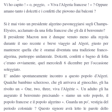
Vi ho capito ! » o, peggio, « Viva l’Algeria francese ! » ? Oppure
amano tanto i dolcetti e i confetti che piovono dai balconi ?
Si è mai visto un presidente algerino pavoneggiarsi sugli Champs-
Elysées, acclamato da una folla francese che gli dà il benvenuto?
Il presidente Macron non è dunque venuto meno alla regola
durante il suo recente e breve viaggio ad Algeri, giusto per
mantenere quella che è oramai diventata una tradizione franco-
algerina, purtroppo unilaterale. Dolcetti, confetti e bagno di folla
c’erano ovviamente, quel mercoledì 6 dicembre per l’occasione
soleggiato.
E’ andato spontaneamente incontro a questo popolo d’Algeri.
Qualche bambino scherzoso, che gli arrivava al ginocchio, gli ha
rivolto un « One, two, three, viva l’Algérie ». Un adulto gli ha
augurato il benvenuto precisando « siamo un solo popolo, il
popolo francese e il popolo algerino ». Guarda un po’, vestigia del
periodo coloniale ? Questo signore avrà letto le parole dello