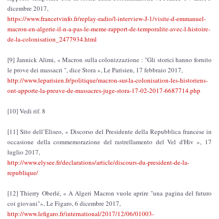
dicembre 2017,
https://www.francetvinfo.fr/replay-radio/l-interview-J-1/visite-d-emmanuel-
macron-en-algerie-il-n-a-pas-le-meme-rapport-de-temporalite-avec-l-histoire-
de-la-colonisation_2477934.html
[9] Jannick Alimi, « Macron sulla colonizzazione : "Gli storici hanno fornito
le prove dei massacri ", dice Stora », Le Parisien, 17 febbraio 2017,
http://www.leparisien.fr/politique/macron-sur-la-colonisation-les-historiens-
ont-apporte-la-preuve-de-massacres-juge-stora-17-02-2017-6687714.php
[10] Vedi rif. 8
[11] Sito dell’Eliseo, « Discorso del Presidente della Repubblica francese in
occasione della commemorazione del rastrellamento del Vel d'Hiv », 17
luglio 2017,
http://www.elysee.fr/declarations/article/discours-du-president-de-la-
republique/
[12] Thierry Oberlé, « A Algeri Macron vuole aprire "una pagina del futuro
coi giovani"», Le Figaro, 6 dicembre 2017,
http://www.lefigaro.fr/international/2017/12/06/01003-