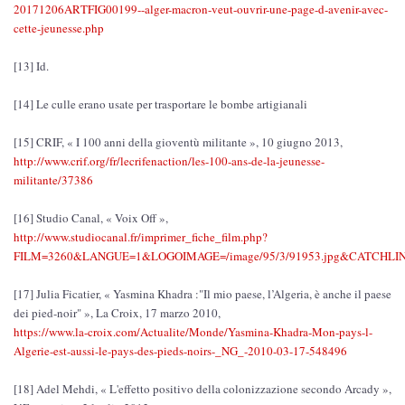
20171206ARTFIG00199--alger-macron-veut-ouvrir-une-page-d-avenir-avec-
cette-jeunesse.php
[13] Id.
[14] Le culle erano usate per trasportare le bombe artigianali
[15] CRIF, « I 100 anni della gioventù militante », 10 giugno 2013,
http://www.crif.org/fr/lecrifenaction/les-100-ans-de-la-jeunesse-
militante/37386
[16] Studio Canal, « Voix Off »,
http://www.studiocanal.fr/imprimer_fiche_film.php?
FILM=3260&LANGUE=1&LOGOIMAGE=/image/95/3/91953.jpg&CATCHLI
[17] Julia Ficatier, « Yasmina Khadra :"Il mio paese, l’Algeria, è anche il paese
dei pied-noir" », La Croix, 17 marzo 2010,
https://www.la-croix.com/Actualite/Monde/Yasmina-Khadra-Mon-pays-l-
Algerie-est-aussi-le-pays-des-pieds-noirs-_NG_-2010-03-17-548496
[18] Adel Mehdi, « L'effetto positivo della colonizzazione secondo Arcady »,