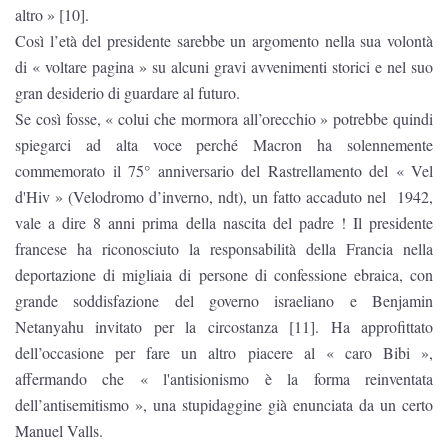
altro » [10].
Così l’età del presidente sarebbe un argomento nella sua volontà
di « voltare pagina » su alcuni gravi avvenimenti storici e nel suo
gran desiderio di guardare al futuro.
Se così fosse, « colui che mormora all’orecchio » potrebbe quindi
spiegarci ad alta voce perché Macron ha solennemente
commemorato il 75° anniversario del Rastrellamento del « Vel
d'Hiv » (Velodromo d’inverno, ndt), un fatto accaduto nel 1942,
vale a dire 8 anni prima della nascita del padre ! Il presidente
francese ha riconosciuto la responsabilità della Francia nella
deportazione di migliaia di persone di confessione ebraica, con
grande soddisfazione del governo israeliano e Benjamin
Netanyahu invitato per la circostanza [11]. Ha approfittato
dell’occasione per fare un altro piacere al « caro Bibi »,
affermando che « l'antisionismo è la forma reinventata
dell’antisemitismo », una stupidaggine già enunciata da un certo
Manuel Valls.