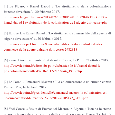
[4] Le Figaro, « Kamel Daoud : "Lo sfruttamento della colonizzazione
francese deve finire"», 20 febbraio 2017,
http://www.lefigaro.fr/livres/2017/02/20/03005-20170220ARTFIG00133-
kamel-daoud-l-exploitation-de-la-colonisation-de-l-algerie-doit-cesser.php
[5] Europe 1, « Kamel Daoud : "Lo sfruttamento commerciale della guerra di
Algeria deve cessare" », 20 febbraio 2017,
http://www.europe1.fr/culture/kamel-daoud-lexploitation-du-fonds-de-
commerce-de-la-guerre-dalgerie-doit-cesser-2982818
[6] Kamel Daoud, « Il postcoloniale mi soffoca », Le Point, 24 ottobre 2017,
http://www.lepoint.fr/editos-du-point/sebastien-le-fol/kamel-daoud-le-
postcolonial-m-etouffe-19-10-2017-2165644_1913.php
[7] Le Point, « Emmanuel Macron : "La colonizzazione è un crimine contro
l’umanità" », 16 febbraio 2017,
http://www.lepoint.fr/presidentielle/emmanuel-macron-la-colonisation-est-
un-crime-contre-l-humanite-15-02-2017-2105177_3121.php
[8] Yaël Goosz, « Visita di Emmanuel Macron in Algeria : "Non ha lo stesso
rapporto temporale con la storia della colonizzazione », France TV Info, 5