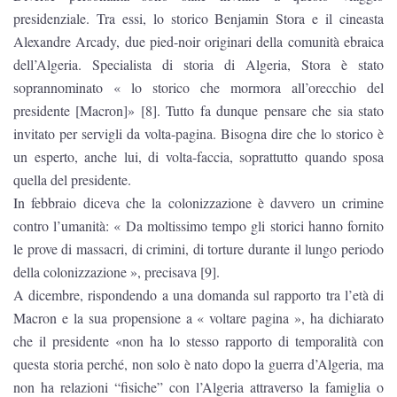
presidenziale. Tra essi, lo storico Benjamin Stora e il cineasta
Alexandre Arcady, due pied-noir originari della comunità ebraica
dell’Algeria. Specialista di storia di Algeria, Stora è stato
soprannominato « lo storico che mormora all’orecchio del
presidente [Macron]» [8]. Tutto fa dunque pensare che sia stato
invitato per servigli da volta-pagina. Bisogna dire che lo storico è
un esperto, anche lui, di volta-faccia, soprattutto quando sposa
quella del presidente.
In febbraio diceva che la colonizzazione è davvero un crimine
contro l’umanità: « Da moltissimo tempo gli storici hanno fornito
le prove di massacri, di crimini, di torture durante il lungo periodo
della colonizzazione », precisava [9].
A dicembre, rispondendo a una domanda sul rapporto tra l’età di
Macron e la sua propensione a « voltare pagina », ha dichiarato
che il presidente «non ha lo stesso rapporto di temporalità con
questa storia perché, non solo è nato dopo la guerra d’Algeria, ma
non ha relazioni “fisiche” con l’Algeria attraverso la famiglia o