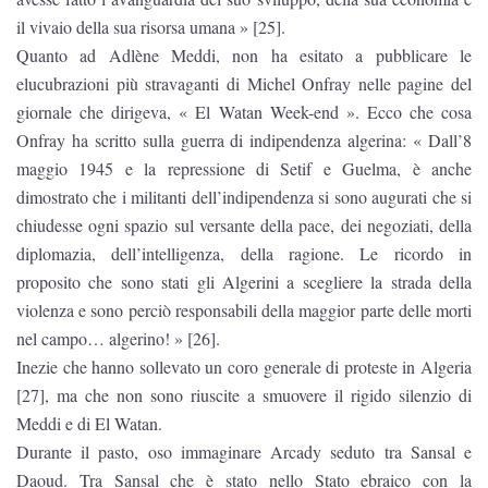
il vivaio della sua risorsa umana » [25].
Quanto ad Adlène Meddi, non ha esitato a pubblicare le
elucubrazioni più stravaganti di Michel Onfray nelle pagine del
giornale che dirigeva, « El Watan Week-end ». Ecco che cosa
Onfray ha scritto sulla guerra di indipendenza algerina: « Dall’8
maggio 1945 e la repressione di Setif e Guelma, è anche
dimostrato che i militanti dell’indipendenza si sono augurati che si
chiudesse ogni spazio sul versante della pace, dei negoziati, della
diplomazia, dell’intelligenza, della ragione. Le ricordo in
proposito che sono stati gli Algerini a scegliere la strada della
violenza e sono perciò responsabili della maggior parte delle morti
nel campo… algerino! » [26].
Inezie che hanno sollevato un coro generale di proteste in Algeria
[27], ma che non sono riuscite a smuovere il rigido silenzio di
Meddi e di El Watan.
Durante il pasto, oso immaginare Arcady seduto tra Sansal e
Daoud. Tra Sansal che è stato nello Stato ebraico con la