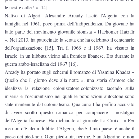
le nostre culle ! » [14].
Nativo di Algeri, Alexandre Arcady lasciò l’Algeria con la
famiglia nel 1961, poco prima dell’indipendenza. Da giovane ha
fatto parte del movimento giovanile sionista « Hachomer Hatzaïr
». Nel 2013, ha patrocinato la serata che ha celebrato il centenario
dell’organizzazione [15]. Tra il 1966 e il 1967, ha vissuto in
Israele, in un kibbutz vicino alla frontiera libanese. Era durante la
guerra arabo-israeliana del 1967 [16].
Arcady ha portato sugli schermi il romanzo di Yasmina Khadra «
Quello che il giorno deve alla notte », una storia d’amore che
idealizza la relazione colonizzatore-colonizzato tacendo sulla
miseria e l’oscurantismo nei quali le popolazioni autoctone sono
state mantenute dal colonialismo. Qualcuno l’ha perfino accusato
di avere scritto questo romanzo per compiacere i nostalgici
dell’Algeria francese. Ha dichiarato al giornale La Croix : « Per
me non c’è alcun dubbio: l’Algeria, che è il mio paese, è anche il
paese dei pied-noir. Ogni pied-noir, per me, è un Algerino, e non