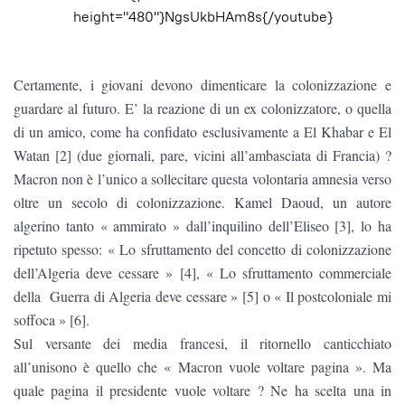
height="480"}NgsUkbHAm8s{/youtube}
Certamente, i giovani devono dimenticare la colonizzazione e
guardare al futuro. E’ la reazione di un ex colonizzatore, o quella
di un amico, come ha confidato esclusivamente a El Khabar e El
Watan [2] (due giornali, pare, vicini all’ambasciata di Francia) ?
Macron non è l’unico a sollecitare questa volontaria amnesia verso
oltre un secolo di colonizzazione. Kamel Daoud, un autore
algerino tanto « ammirato » dall’inquilino dell’Eliseo [3], lo ha
ripetuto spesso: « Lo sfruttamento del concetto di colonizzazione
dell’Algeria deve cessare » [4], « Lo sfruttamento commerciale
della Guerra di Algeria deve cessare » [5] o « Il postcoloniale mi
soffoca » [6].
Sul versante dei media francesi, il ritornello canticchiato
all’unisono è quello che « Macron vuole voltare pagina ». Ma
quale pagina il presidente vuole voltare ? Ne ha scelta una in