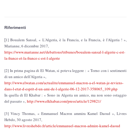
Riferimenti
1] Boualem Sansal, « L'Algeria, è la Francia, e la Francia, è l'Algeria ! »,
[
Marianne, 6 dicembre 2017,
https://www.marianne.net/debattons/tribunes/boualem-sansal-l-algerie-c-est-
la-france-et-la-france-c-est-l-algerie
[2] In prima pagina di El Watan, si poteva leggere : « Torno con i sentimenti
di un amico dell’Algeria »,
http://www.elwatan.com/actualite/emmanuel-macron-a-el-watan-je-reviens-
dans-l-etat-d-esprit-d-un-ami-de-l-algerie-06-12-2017-358065_109.php
In quella di El Khabar : « Sono in Algeria un amico, ma non sono ostaggio
del passato »,
http://www.elkhabar.com/press/article/129821/
[3] Vincy Thomas, « Emmanuel Macron ammira Kamel Daoud », Livres
Hebdo, 30 agosto 2017,
http://www.livreshebdo.fr/article/emmanuel-macron-admire-kamel-daoud