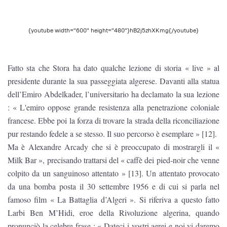
{youtube width="600" height="480"}hB2j5zhXKmg{/youtube}
Fatto sta che Stora ha dato qualche lezione di storia « live » al
presidente durante la sua passeggiata algerese. Davanti alla statua
dell’Emiro Abdelkader, l’universitario ha declamato la sua lezione
: « L'emiro oppose grande resistenza alla penetrazione coloniale
francese. Ebbe poi la forza di trovare la strada della riconciliazione
pur restando fedele a se stesso. Il suo percorso è esemplare » [12].
Ma è Alexandre Arcady che si è preoccupato di mostrargli il «
Milk Bar », precisando trattarsi del « caffè dei pied-noir che venne
colpito da un sanguinoso attentato » [13]. Un attentato provocato
da una bomba posta il 30 settembre 1956 e di cui si parla nel
famoso film « La Battaglia d’Algeri ». Si riferiva a questo fatto
Larbi Ben M’Hidi, eroe della Rivoluzione algerina, quando
pronunciò la celebre frase : « Dateci i vostri aerei e noi vi daremo