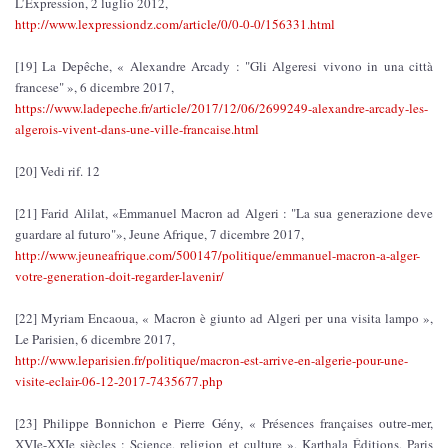
L’Expression, 2 luglio 2012,
http://www.lexpressiondz.com/article/0/0-0-0/156331.html
[19] La Depêche, « Alexandre Arcady : "Gli Algeresi vivono in una città
francese" », 6 dicembre 2017,
https://www.ladepeche.fr/article/2017/12/06/2699249-alexandre-arcady-les-
algerois-vivent-dans-une-ville-francaise.html
[20] Vedi rif. 12
[21] Farid Alilat, «Emmanuel Macron ad Algeri : "La sua generazione deve
guardare al futuro"», Jeune Afrique, 7 dicembre 2017,
http://www.jeuneafrique.com/500147/politique/emmanuel-macron-a-alger-
votre-generation-doit-regarder-lavenir/
[22] Myriam Encaoua, « Macron è giunto ad Algeri per una visita lampo »,
Le Parisien, 6 dicembre 2017,
http://www.leparisien.fr/politique/macron-est-arrive-en-algerie-pour-une-
visite-eclair-06-12-2017-7435677.php
[23] Philippe Bonnichon e Pierre Gény, « Présences françaises outre-mer,
XVIe-XXIe siècles : Science, religion et culture », Karthala Éditions, Paris