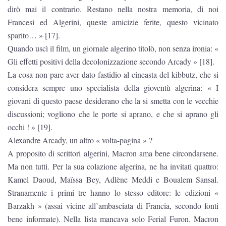
dirò mai il contrario. Restano nella nostra memoria, di noi
Francesi ed Algerini, queste amicizie ferite, questo vicinato
sparito… » [17].
Quando uscì il film, un giornale algerino titolò, non senza ironia: «
Gli effetti positivi della decolonizzazione secondo Arcady » [18].
La cosa non pare aver dato fastidio al cineasta del kibbutz, che si
considera sempre uno specialista della gioventù algerina: « I
giovani di questo paese desiderano che la si smetta con le vecchie
discussioni; vogliono che le porte si aprano, e che si aprano gli
occhi ! » [19].
Alexandre Arcady, un altro « volta-pagina » ?
A proposito di scrittori algerini, Macron ama bene circondarsene.
Ma non tutti. Per la sua colazione algerina, ne ha invitati quattro:
Kamel Daoud, Maïssa Bey, Adlène Meddi e Boualem Sansal.
Stranamente i primi tre hanno lo stesso editore: le edizioni «
Barzakh » (assai vicine all’ambasciata di Francia, secondo fonti
bene informate). Nella lista mancava solo Ferial Furon. Macron