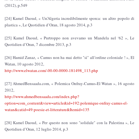
(2012), p.549
[24] Kamel Daoud, « Un’Algeria incredibilmente sporca: un altro popolo di
plastica », Le Quotidien d’Oran, 18 agosto 2014, p.3
[25] Kamel Daoud, « Purtroppo non avevamo un Mandela nel ‘62 », Le
Quotidien d’Oran, 7 dicembre 2013, p.3
[26] Hamid Zanaz, « Camus non ha mai detto "sì" all’ordine coloniale ! », El
Watan, 10 agosto 2012,
http://www.elwatan.com/-00-00-0000-181498_113.php
[27] AhmedBensaada.com, « Polemica Onfray-Camus-El Watan », 16 agosto
2012,
http://www.ahmedbensaada.com/index.php?
option=com_content&view=article&id=192:polemique-onfray-camus-el-
watan&catid=49:poesie-et-litterature&Itemid=135
[28] Kamel Daoud, « Per questo non sono "solidale" con la Palestina », Le
Quotidien d’Oran, 12 luglio 2014, p.3