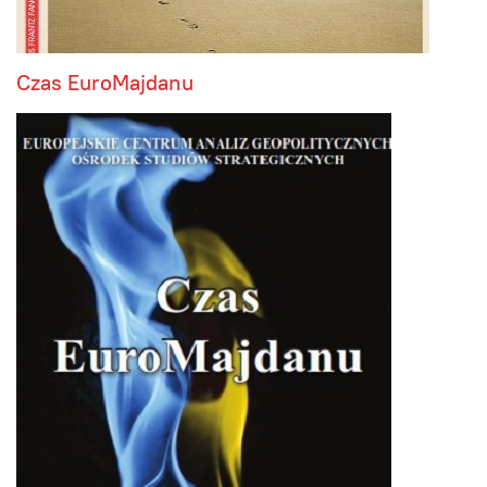
Czas EuroMajdanu