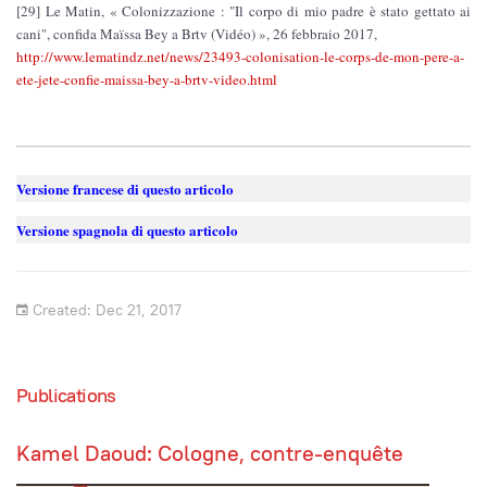
[29] Le Matin, « Colonizzazione : "Il corpo di mio padre è stato gettato ai
cani", confida Maïssa Bey a Brtv (Vidéo) », 26 febbraio 2017,
http://www.lematindz.net/news/23493-colonisation-le-corps-de-mon-pere-a-
ete-jete-confie-maissa-bey-a-brtv-video.html
Versione francese di questo articolo
Versione spagnola di questo articolo
Created: Dec 21, 2017
Publications
Kamel Daoud: Cologne, contre-enquête