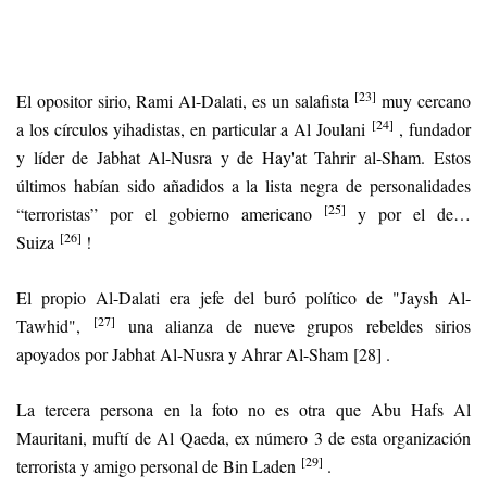
[23]
El opositor sirio, Rami Al-Dalati, es un salafista
muy cercano
[24]
a los círculos yihadistas, en particular a Al Joulani
, fundador
y líder de Jabhat Al-Nusra y de Hay'at Tahrir al-Sham. Estos
últimos habían sido añadidos a la lista negra de personalidades
[
25]
“terroristas” por el gobierno americano
y por el de…
[26]
Suiza
!
El propio Al-Dalati era jefe del buró político de "Jaysh Al-
[27]
Tawhid",
una alianza de nueve grupos rebeldes sirios
apoyados por Jabhat Al-Nusra y Ahrar Al-Sham [28] .
La tercera persona en la foto no es otra que Abu Hafs Al
Mauritani, muftí de Al Qaeda, ex número 3 de esta organización
[29]
terrorista y amigo personal de Bin Laden
.