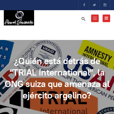
¿Quién está detrás de
“TRIAL International”, la
ONG suiza que amenaza al
ejército argelino?