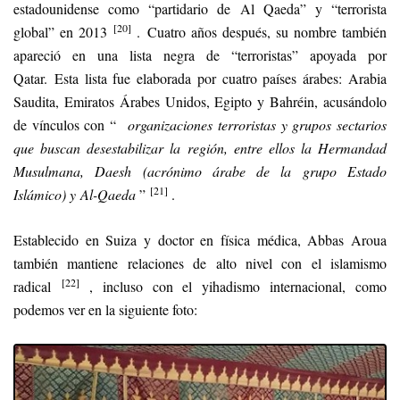
estadounidense como “partidario de Al Qaeda” y “terrorista
[20]
global” en 2013
. Cuatro años después, su nombre también
apareció en una lista negra de “terroristas” apoyada por
Qatar. Esta lista fue elaborada por cuatro países árabes: Arabia
Saudita, Emiratos Árabes Unidos, Egipto y Bahréin, acusándolo
de vínculos con “
organizaciones terroristas y grupos sectarios
que buscan desestabilizar la región, entre ellos la Hermandad
Musulmana, Daesh (acrónimo árabe de la grupo Estado
[21]
Islámico) y Al-Qaeda
”
.
Establecido en Suiza y doctor en física médica, Abbas Aroua
también mantiene relaciones de alto nivel con el islamismo
[22]
radical
, incluso con el yihadismo internacional, como
podemos ver en la siguiente foto: