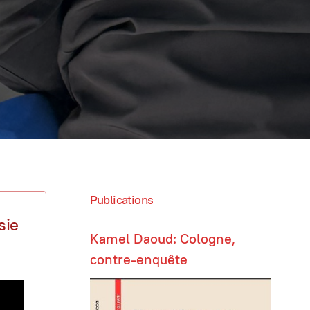
Publications
sie
Kamel Daoud: Cologne,
contre-enquête