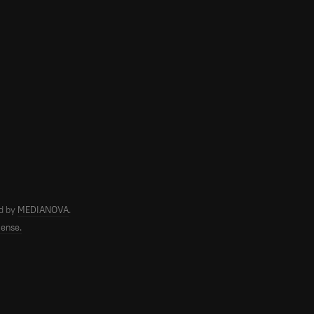
d by
MEDIANOVA
.
cense.