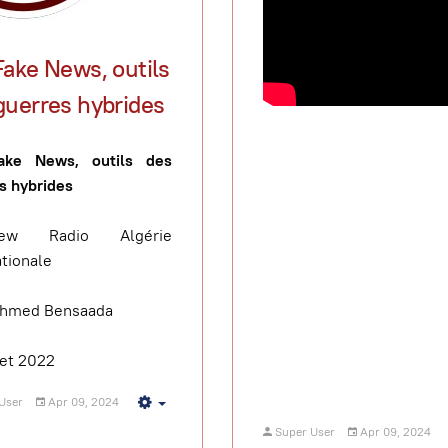
Fake News, outils
guerres hybrides
ake News, outils des
s hybrides
view Radio Algérie
ationale
Ahmed Bensaada
let 2022
User
Apr 09, 2024
Empty
Super User
Apr 09, 2024