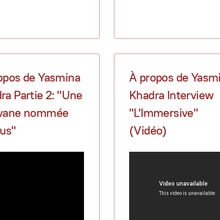
opos de Yasmina
À propos de Yasm
ra Partie 2: "Une
Khadra Interview
avane nommée
"L'Immersive"
us"
(Vidéo)