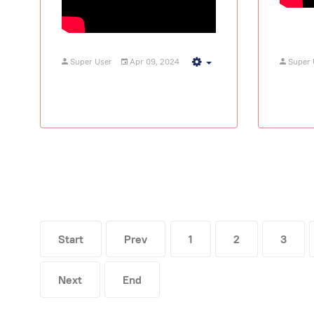
Super User
Apr 09, 2024
Super 
Empty
Start
Prev
1
2
3
Next
End