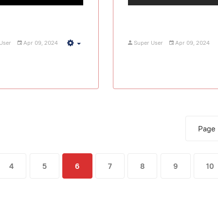
User
Apr 09, 2024
Super User
Apr 09, 2024
Empty
Page 
4
5
6
7
8
9
10