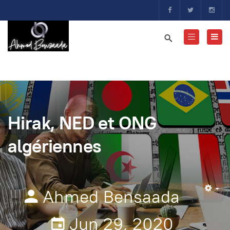
Hirak, NED et ONG
algériennes
Ahmed Bensaada
Em
Jun 29, 2020