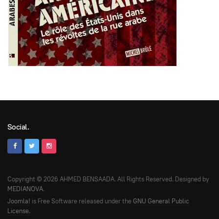
Social.
Copyright © 2026 AHMED BENSAADA. All Rights Reserved. Designed by
MEDIANOVA
.
Joomla!
is Free Software released under the
GNU General Public
License.