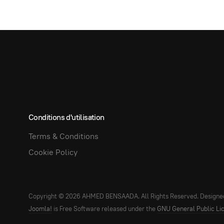
Conditions d'utilisation
Terms & Conditions
Cookie Policy
Copyright © 2026 AHMED BENSAADA. All Rights Reserved. Designe
Joomla!
is Free Software released under the
GNU General Public Li