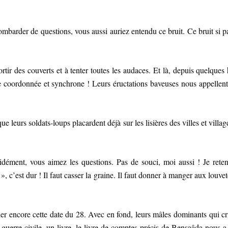
arder de questions, vous aussi auriez entendu ce bruit. Ce bruit si part
rtir des couverts et à tenter toutes les audaces. Et là, depuis quelques
 coordonnée et synchrone ! Leurs éructations baveuses nous appellent
e leurs soldats-loups placardent déjà sur les lisières des villes et villages
écidément, vous aimez les questions. Pas de souci, moi aussi ! Je retend
c’est dur ! Il faut casser la graine. Il faut donner à manger aux louvet
urler encore cette date du 28. Avec en fond, leurs mâles dominants qui 
a guerre civile, un livre, le livre de comptes précis de Bensaâda nous a