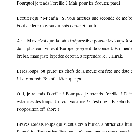
Pourquoi je tends l’oreille ? Mais pour les écouter, pardi !
Écouter qui ? M’enfin ! Si vous arrêtiez une seconde de me bomb
bout de leur museau du bois dense et touffu.
Ah ! Mais c’est que la faim irrépressible pousse les loups à so
dans plusieurs villes d’Europe grognent de concert. En meute
brebis, mais juste bipèdes debout, à reprendre le… Hirak.
Et les loups, ou plutôt les chefs de la meute ont fixé une date qu
! Le vendredi 28 août. Rien que ça !
Oui, je retends l’oreille ! Pourquoi je retends l’oreille ? D
estomacs des loups. Un vrai vacarme ! C’est que « El-Ghorba », 
l’opposition off-shore !
Braves soldats-loups qui suent alors à hurler, à hurler et à h
l’appel à affronter les flics, nous n’avons pas pu provoquer l