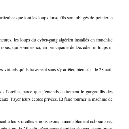
iculier que font les loups lorsqu’ils sont obligés de pointer le
 heures, les loups du cyber-gang algérien installés en franchise
 nous, qui sommes ici, en principauté de Dézédie, ni loups ni
 virtuels qu’ils traversent sans s’y arrêter, bien sûr : le 28 août
s l’oreille, parce que j’entends clairement le gargouillis des
eaux. Payer leurs écoles privées. Et faire tourner la machine de
crient à leurs oreilles « nous avons lamentablement échoué avec
 mis à nu, le 28 août, c’est notre dernière chance, sinon, nous