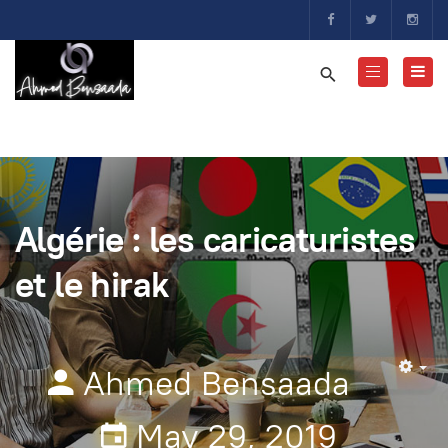
Algérie : les caricaturistes
et le hirak
Ahmed Bensaada
Em
May 29, 2019