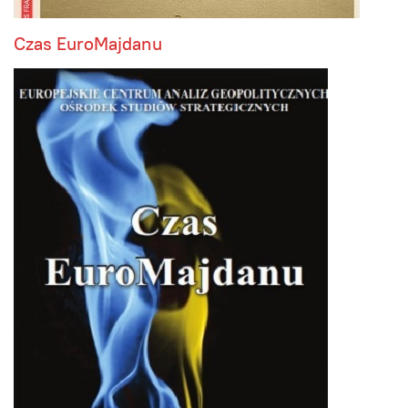
Czas EuroMajdanu