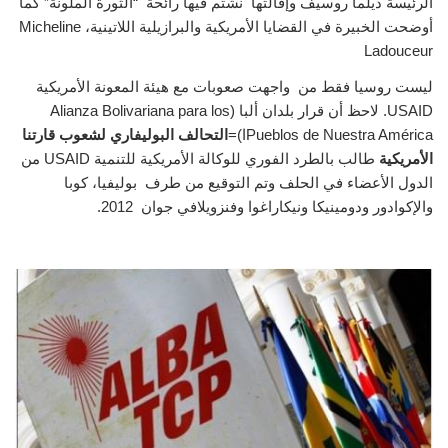
الرئيسة ديلما روسيف وإقالتها نشتم فيها رائحة “الثورة الملونة” كما
أوضحت الخبيرة في القضايا الأمريكية والبرازيلية اللاتينية،
Micheline
Ladouceur
ليست روسيا فقط من واجهت صعوبات مع هيئة المعونة الأمريكية
USAID
. لاحظ أن قرار بلدان ألبا (
Alianza Bolivariana para los
Pueblos de Nuestra América
ا)=
التحالف البوليفاري لشعوب قارتنا
الأمريكية
طالب بالطرد الفوري للوكالة الأمريكية للتنمية
USAID
من
الدول الأعضاء في الحلف وتم التوقيع من طرف بوليفيا، كوبا
والإكوادور ودومينيكا ونيكاراغوا وفنزويلافي جوان 2012.