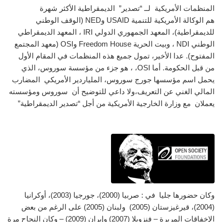
المنظمات الأمريكية لــ “تصدير” الديمقراطية الأكثر شهرة
هم الوكالة الأمريكية للتنمية
USAID
و
NED
(الوقف الوطني
للديمقراطية)، المعهد الجمهوري الدولي
IRI
، المعهد الديمقراطي
الوطني
NDI
، وبيت الحرية
Freedom House
و
OSI
(معهد المجتمع
المفتوح). عدا الأخير، تمول جميع هذه المنظمات في المقام الأول
من قبل الحكومة. أما
OSI
، ، هو جزء من مؤسسة سوروس، الذي
يحمل اسم مؤسسها جورج سوروس، الملياردير الأمريكي المضارب
المالي الغني عن التعريف،ولا داعي للتوضيح أن سوروس ومؤسسته
يعملان مع وزارة الخارجية الأمريكية من أجل “تصدير الديمقراطية”
وكان حضورها جليا في : صربيا (2000)، جورجيا (2003)، أوكرانيا
(2004)، قيرغيزستان (2005) ولبنان (2005) على الرغم من بعض
الإخفاقات المريرة – فنزويلا (2007) وإيران (2009) – وكان النجاح مرة