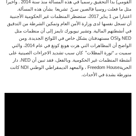
القومي) بدأ التحقيق رسميا في هذه المسألة منذ سنة 2014 . وأخيرا
مثل ما فعلت روسيا فالصين سـنّ تشريعا بشأن هذه المسألة.
اعتبارا من 1 يناير 2017، ستضطر المنظمات غير الحكومية الأجنبية
أن تسجل نفسها لدى وزارة الأمن العام وتمكين الشرطة من التدقيق
في أنشطتهم المالية. وتشير نيويورك تايمز إلى أن منظمات مثل
NED
و
OSI
مستهدفتان بشكل خاص في اللوائح الجديدة. ومن
الواضح أن المظاهرات التي هزت هونغ كونغ في عام 2014، والتي
سميت بـ “ثورة المظلات” كان سبب تشديد الاجراءات الصينية على
أنشطة المنظمات غير الحكومية. وبالفعل، فقد تبين أن
NED
، دار
الحرية
Freedom House
، والمعهد الديمقراطي الوطني
NDI
كانت
متورطة بشدة في الأحداث.