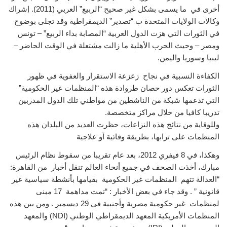
أخرى في ما يسمى بشكل غير صحيح “الربيع” العربي (2011). إشراك
وكالات الولايات المتحدة ب “تصدير” الديمقراطية وقد تجلى بوضوح
في الثورات التي هزت الدول العربية “المصابة بداء الربيع” – تونس
ومصر – وحيث الحرب الأهلية ما زالت مشتعلة في الوقت الحاضر –
ليبيا وسوريا واليمن.
الكفاءة النسبية في نجاح زعزعة الاستقرار والعفوية في ظهور
الثورات تعكس دور حصان طروادة هذه “المنظمات غير الحكومية”
التي تدعمها شبكة من الناشطين من مواطني تلك الدول المدربين
تدريبا كافيا من خلال مراكز متخصصة.
وللوقاية من نتائج هذه النزاعات، حظرت العديد من البلدان هذه
المنظمات على ترابها، بطريقة وقائية أو علاجية
وهكذا، في 8 فيفري 2012، بعد عام تقريبا من سقوط نظام الرئيس
مبارك، أخذت الصحف في جميع أنحاء العالم تنقل أخبار من القاهرة:
“العدالة تتهم المنظمات غير الحكومية بقيامها بأنشطة سياسية غير
قانونية ” . وقد جاء في بعض الأخبار : “تمت مداهمة 17 مبنى
لمنظمات غير حكومية مصرية وأجنبية في 29 ديسمبر . ومن بين هذه
المنظمات الأمريكية المعهد الديمقراطي الوطني (
NDI
) والمعهد