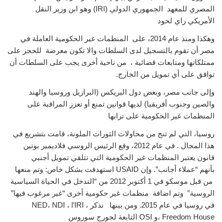
المصري للمعهد الجمهوري الدولي (
IRI
) وهو ابن وزير النقل
الأمريكي راي لحود
وهكذا ومنذ عام 2014، على المنظمات غير الحكومية العاملة في
مصر أن تقوم بالتسجيل لدى السلطات والا تكون معرضة للحجز على
ممتلكاتها ومتابعات قضائية ، من ناحية أخرى يجب على السلطات أن
توافق على أي تمويل من الخارج.
وإلى جانب مصر، وبعض دول البريكس (البرازيل وروسيا والهند
والصين وجنوب أفريقيا) لديها قوانين تمنع أو تعزز المراقبة على
المنظمات غير الحكومية على ترابها
روسيا، التي لم تنج من محاولات الثورات الملونة، قامت بتشريع في
هذا المجال . في عام 2012، وقع الرئيس الروسي فلاديمير بوتين
قانون يعتبر المنظمات غير الحكومية التي تتلقي تمويل أجنبي
بأنهم “عملاء أجانب”. وإن
USAID
استهدفت بشكل خاص: وتم منعها
من قبل موسكو في 1 أكتوبر 2012 من “التدخل في الحياة السياسية
الروسية” وتم اضافة منظمات غير حكومية أخرى “غير مرغوب فيها”
في روسيا في عام 2015. ومن بينها نذكر
،
IRI
’
l
،
NDI
،
NED
Freedom House
،و
OSI
التابعة لجورج سوروس