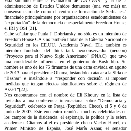
Esta similitud entre la evaluación de CANVAS y la de la
administración de Estados Unidos demuestra (una vez más) un
consenso claro de como el centro de formación de Serbia está
financiado principalmente por organizaciones estadounidenses de
“exportación” de la democracia enespecialmente Freedom House,
el IRI y OSI [21].
Cabe señalar que Paula J. Dobriansky, no sólo es un miembro de
Freedom House CA sino también titular de la Cátedra Nacional de
Seguridad en los EE.UU. Academia Naval. Ella también es
miembro fundador del think tank neoconservador (neocon)
“Proyecto para el Nuevo Siglo Americano” (PNAC), que tuvo
una considerable influencia en el gobierno de Bush hijo. Su
nombre es uno de los 75 firmantes de una carta enviada en agosto
de 2013 para el presidente Obama, instándolo a atacar a la Siria de
“Bashar” e instándole a “responder con decisión al imponer
medidas que tengan efectos significativos sobre el régimen de
Assad “[22].
Nos encontramos con el nombre de Eli Khoury en la lista de
invitados a una conferencia internacional sobre “Democracia y
Seguridad”, celebrado en Praga (República Checa), el 5 y 6 de
junio de 2007. Este encuentro reunió a muchos celebridades en
los campos de la disidencia, el espionaje, la política y la esfera
académica. Citamos al el ex presidente checo Vaclav Havel, ex
Primer Ministro de España, José María Aznar, el senador