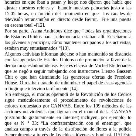
horarios en que iban a pasar, y luego nos dijeron que había que
ajustar nuestros relojes y blandir nuestras pancartas justo a las
15.05 horas, en función del momento en que los canales de
televisión retransmitían en directo desde Beirut. Fue una puesta
en escena total »[12].
Por su parte, Asma Andraous dice que “todas las organizaciones
de Estados Unidos para la democracia estaban allí. Enseñaron a
los jóvenes a participar, cómo mantener ocupados a los activistas,
estaban muy entusiasmados “[13].
Algunos activistas informan alejarse o han mantenido su distancia
con las agencias de Estados Unidos o de promoción a favor de la
democracia estadounidense. Este es el caso de Michel Elefteriades
que se negó a seguir trabajando con instructores Lienzo Bassem
Chit o que han disminuido las generosas ofertas de Freedom
House. Otros han tratado de minimizar el papel de estas agencias
o fingir que intervino tardíamente [14].
Sin embargo, el modus operandi de la Revolución de los Cedros
sigue meticulosamente el procedimiento de revoluciones de
colores orquestado por CANVAS. Entre los 199 métodos de las
acciones no violentas que figuran en el manual de la CANVAS
(distribuido gratuitamente en Internet) incluyen, por ejemplo, lo
que es N ° 33: “La confraternización con el enemigo”, que
analiza campo a través de la distribución de flores a la policía
(generalmente a través de las chicas jóvenes y bonitas). [15] Este