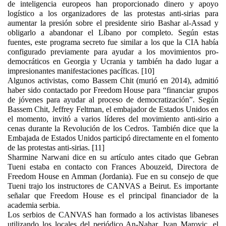
de inteligencia europeos han proporcionado dinero y apoyo
logístico a los organizadores de las protestas anti-sirias para
aumentar la presión sobre el presidente sirio Bashar al-Assad y
obligarlo a abandonar el Líbano por completo. Según estas
fuentes, este programa secreto fue similar a los que la CIA había
configurado previamente para ayudar a los movimientos pro-
democráticos en Georgia y Ucrania y también ha dado lugar a
impresionantes manifestaciones pacíficas. [10]
Algunos activistas, como Bassem Chit (murió en 2014), admitió
haber sido contactado por Freedom House para “financiar grupos
de jóvenes para ayudar al proceso de democratización”. Según
Bassem Chit, Jeffrey Feltman, el embajador de Estados Unidos en
el momento, invitó a varios líderes del movimiento anti-sirio a
cenas durante la Revolución de los Cedros. También dice que la
Embajada de Estados Unidos participó directamente en el fomento
de las protestas anti-sirias. [11]
Sharmine Narwani dice en su artículo antes citado que Gebran
Tueni estaba en contacto con Frances Abouzeid, Directora de
Freedom House en Amman (Jordania). Fue en su consejo de que
Tueni trajo los instructores de CANVAS a Beirut. Es importante
señalar que Freedom House es el principal financiador de la
academia serbia.
Los serbios de CANVAS han formado a los activistas libaneses
utilizando los locales del periódico An-Nahar. Ivan Marovic, el