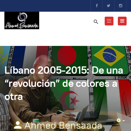
Líbano 2005-2015: De una
“revolución” de colores a
otra
Ahmed Bensaada
Em