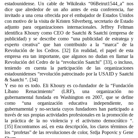
estadounidense. Un cable de Wikileaks “06Beirut1544_a” nos
dice que alrededor de un año antes de esta conferencia, fue
invitado a una cena ofrecida por el embajador de Estados Unidos
con motivo de la visita de Kristen Silverberg, secretario de Estado
adjunto para organizaciones internacionales. Jeffrey Feltman
identifica Khoury como CEO de Saatchi & Saatchi (empresa de
publicidad) y se describe como “una publicidad de estratega y
experto creativa” que han contribuido a la “marca” de la
Revolución de los Cedros. [32] En realidad, el papel de esta
empresa era tan importante, que algunos no dudan en llamar la
Revolución del Cedro de la “revolución Saatchi” [33], o incluso,
teniendo en cuenta la participación de las organizaciones
estadounidenses “revolución patrocinado por la USAID y Saatchi
& Saatchi “. [34]
Y eso no es todo. Eli Khoury es co-fundador de la “Fundación
Líbano Renacimiento” (LRF), una organización no
gubernamental fundada en Washington en 2007, que se define
como “una organización educativa independiente, no
gubernamental y no-sectaria cuyos fundadores han participado a
través de sus propias actividades profesionales en la promoción de
la práctica de la no violencia y el activismo democrático “.
[35] Encontramos así, en esta descripción, los claros términos de
los “profetas” de las revoluciones de color, Srdja Popovic y Gene