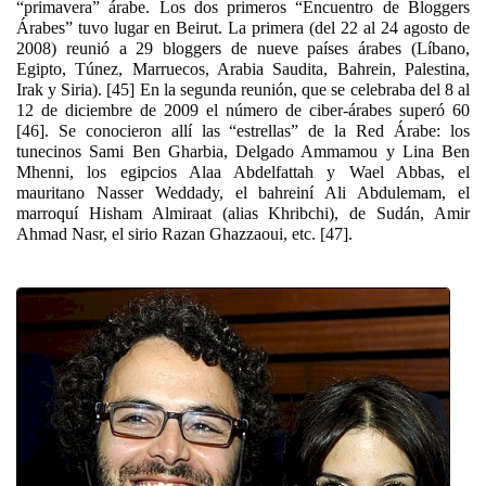
“primavera” árabe. Los dos primeros “Encuentro de Bloggers
Árabes” tuvo lugar en Beirut. La primera (del 22 al 24 agosto de
2008) reunió a 29 bloggers de nueve países árabes (Líbano,
Egipto, Túnez, Marruecos, Arabia Saudita, Bahrein, Palestina,
Irak y Siria). [45] En la segunda reunión, que se celebraba del 8 al
12 de diciembre de 2009 el número de ciber-árabes superó 60
[46]. Se conocieron allí las “estrellas” de la Red Árabe: los
tunecinos Sami Ben Gharbia, Delgado Ammamou y Lina Ben
Mhenni, los egipcios Alaa Abdelfattah y Wael Abbas, el
mauritano Nasser Weddady, el bahreiní Ali Abdulemam, el
marroquí Hisham Almiraat (alias Khribchi), de Sudán, Amir
Ahmad Nasr, el sirio Razan Ghazzaoui, etc. [47].