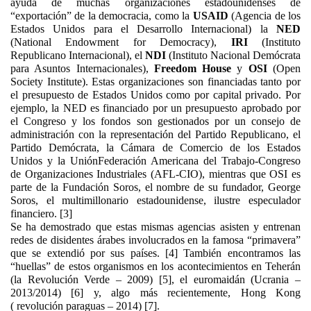
ayuda de muchas organizaciones estadounidenses de
“exportación” de la democracia, como la
USAID
(Agencia de los
Estados Unidos para el Desarrollo Internacional) la
NED
(National Endowment for Democracy),
IRI
(Instituto
Republicano Internacional), el
NDI
(Instituto Nacional Demócrata
para Asuntos Internacionales),
Freedom House
y
OSI
(Open
Society Institute). Estas organizaciones son financiadas tanto por
el presupuesto de Estados Unidos como por capital privado. Por
ejemplo, la NED es financiado por un presupuesto aprobado por
el Congreso y los fondos son gestionados por un consejo de
administración con la representación del Partido Republicano, el
Partido Demócrata, la Cámara de Comercio de los Estados
Unidos y la UniónFederación Americana del Trabajo-Congreso
de Organizaciones Industriales (AFL-CIO), mientras que OSI es
parte de la Fundación Soros, el nombre de su fundador, George
Soros, el multimillonario estadounidense, ilustre especulador
financiero. [3]
Se ha demostrado que estas mismas agencias asisten y entrenan
redes de disidentes árabes involucrados en la famosa “primavera”
que se extendió por sus países. [4] También encontramos las
“huellas” de estos organismos en los acontecimientos en Teherán
(la Revolución Verde – 2009) [5], el euromaidán (Ucrania –
2013/2014) [6] y, algo más recientemente, Hong Kong
( revolución paraguas – 2014) [7].