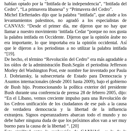
habían optado por la “Intifada de la independencia”, “Intifada del
Cedro”, “La primavera libanesa” y “Primavera del Cedro”.
Michel Elefteriades dijo que la palabra “intifada”, que alude a los
levantamientos palestinos, no agradó a los especialistas de
CANVAS: “Desde el primer día, me dijeron que no hay que
llamar a nuestro movimiento ‘intifada Cedar “porque no nos gusta
la palabra intifada en Occidente. Dijeron que la opinión árabe no
era importante, lo que importaba era la opinión occidental. Así
que le dijeron a los periodistas a no utilizar la palabra intifada
“[19].
De hecho, el término “Revolución del Cedro” era más agradable a
los oídos de la administración Bush.Según el periodista Jefferson
Morley del Washington Post, este nombre fue inventado por Paula
J. Dobriansky, la subsecretaria de Estado para Democracia y
Asuntos internacionales (desde 2001 hasta 2009), bajo el gobierno
de Bush hijo. Promocionando la política exterior del presidente
Bush durante una conferencia de prensa 28 de febrero 2005, dijo:
“En el Líbano, vemos creciente impulso para una Revolución de
los Cedros unificación de los ciudadanos de ese país a la causa
de verdadera democracia y la libertad de la influencia
extranjera. Signos esperanzadores abarcan todo el mundo y no
debe haber ninguna duda de que los próximos años van a ser muy
bueno para la causa de la libertad “. [20]