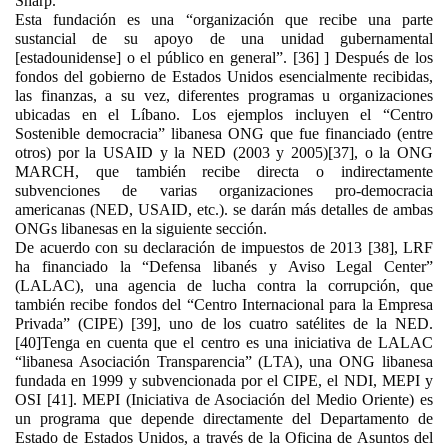
Sharp.
Esta fundación es una “organización que recibe una parte
sustancial de su apoyo de una unidad gubernamental
[estadounidense] o el público en general”. [36]
] Después de los
fondos del gobierno de Estados Unidos esencialmente recibidas,
las finanzas, a su vez, diferentes programas u organizaciones
ubicadas en el Líbano. Los ejemplos incluyen el “Centro
Sostenible democracia” libanesa ONG que fue financiado (entre
otros) por la USAID y la NED (2003 y 2005)[37], o la ONG
MARCH, que también recibe directa o indirectamente
subvenciones de varias organizaciones pro-democracia
americanas (NED, USAID, etc.). se darán más detalles de ambas
ONGs libanesas en la siguiente sección.
De acuerdo con su declaración de impuestos de 2013 [38], LRF
ha financiado la “Defensa libanés y Aviso Legal Center”
(LALAC), una agencia de lucha contra la corrupción, que
también recibe fondos del “Centro Internacional para la Empresa
Privada” (CIPE) [39], uno de los cuatro satélites de la NED.
[40]Tenga en cuenta que el centro es una iniciativa de LALAC
“libanesa Asociación Transparencia” (LTA), una ONG libanesa
fundada en 1999 y subvencionada por el CIPE, el NDI, MEPI y
OSI [41]. MEPI (Iniciativa de Asociación del Medio Oriente) es
un programa que depende directamente del Departamento de
Estado de Estados Unidos, a través de la Oficina de Asuntos del