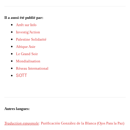
Il a aussi été publié par:
Arrêt sur Info
Investig'Action
Palestine Solidarité
Afrique Asie
Le Grand Soir
Mondialisation
Réseau International
SOTT
Autres langues:
Traduction espagnole
:
Purificación González de la Blanca (Ojos Para la Paz)