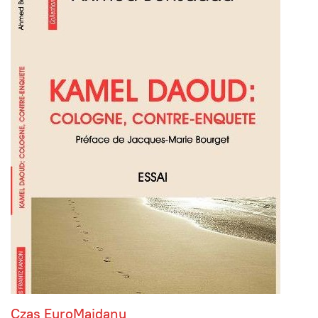
Czas EuroMajdanu