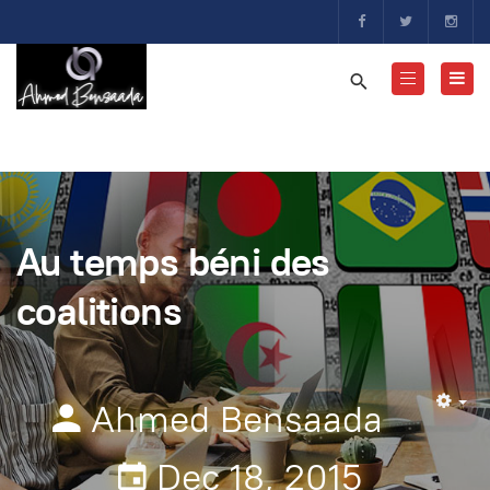
Au temps béni des
coalitions
Ahmed Bensaada
Em
Dec 18, 2015