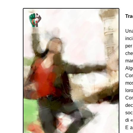
Tra
Una
inc
per
che
man
Alg
Com
mos
lor
Com
dec
soc
di 
E a