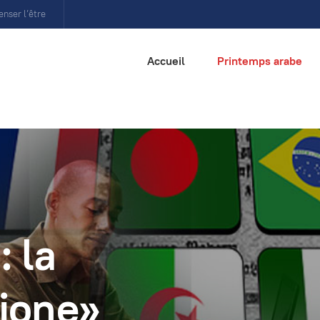
enser l’être
Accueil
Printemps arabe
: la
ione»