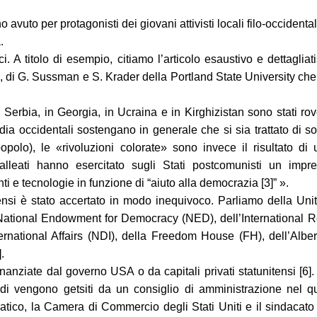
vuto per protagonisti dei giovani attivisti locali filo-occidental
.
ci. A titolo di esempio, citiamo l’articolo esaustivo e dettaglia
te», di G. Sussman e S. Krader della Portland State University ch
n Serbia, in Georgia, in Ucraina e in Kirghizistan sono stati rov
a occidentali sostengano in generale che si sia trattato di so
opolo), le «rivoluzioni colorate» sono invece il risultato di
ro alleati hanno esercitato sugli Stati postcomunisti un impr
i e tecnologie in funzione di “aiuto alla democrazia [3]” ».
ensi è stato accertato in modo inequivoco. Parliamo della Uni
National Endowment for Democracy (NED), dell’International 
nternational Affairs (NDI), della Freedom House (FH), dell’Alber
.
anziate dal governo USA o da capitali privati statunitensi [6]. A
di vengono getsiti da un consiglio di amministrazione nel q
cratico, la Camera di Commercio degli Stati Uniti e il sindacat