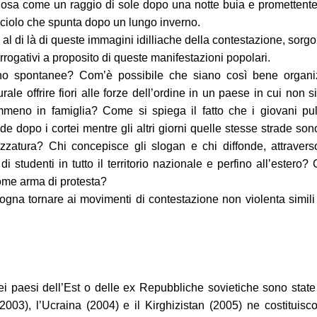
iosa come un raggio di sole dopo una notte buia e prometten
ciolo che spunta dopo un lungo inverno.
 al di là di queste immagini idilliache della contestazione, sorgo
errogativi a proposito di queste manifestazioni popolari.
o spontanee? Com’è possibile che siano così bene organi
urale offrire fiori alle forze dell’ordine in un paese in cui non s
meno in famiglia? Come si spiega il fatto che i giovani pul
ade dopo i cortei mentre gli altri giorni quelle stesse strade son
zzatura? Chi concepisce gli slogan e chi diffonde, attraver
 di studenti in tutto il territorio nazionale e perfino all’ester
come arma di protesta?
ogna tornare ai movimenti di contestazione non violenta simili
dei paesi dell’Est o delle ex Repubbliche sovietiche sono stat
2003), l’Ucraina (2004) e il Kirghizistan (2005) ne costituisc