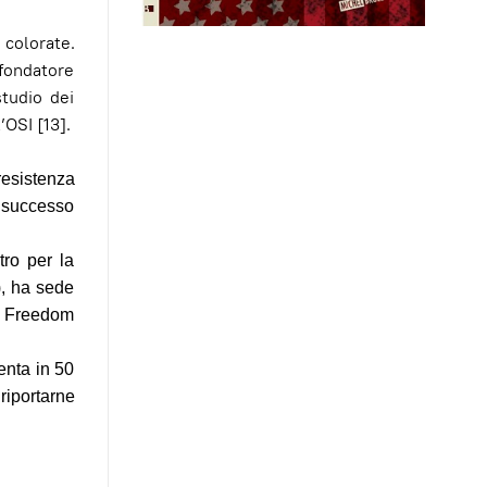
 colorate.
 fondatore
studio dei
’OSI [13].
resistenza
o successo
tro per la
), ha sede
da Freedom
enta in 50
riportarne