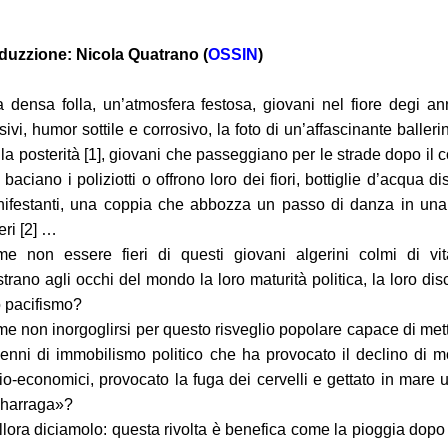
duzzione: Nicola Quatrano (
OSSIN
)
 densa folla, un’atmosfera festosa, giovani nel fiore degi an
isivi, humor sottile e corrosivo, la foto di un’affascinante baller
 la posterità [1], giovani che passeggiano per le strade dopo il co
 baciano i poliziotti o offrono loro dei fiori, bottiglie d’acqua dis
ifestanti, una coppia che abbozza un passo di danza in una 
eri [2] …
e non essere fieri di questi giovani algerini colmi di vita
trano agli occhi del mondo la loro maturità politica, la loro disc
o pacifismo?
e non inorgoglirsi per questo risveglio popolare capace di mett
enni di immobilismo politico che ha provocato il declino di mol
io-economici, provocato la fuga dei cervelli e gettato in mare 
«harraga»?
llora diciamolo: questa rivolta è benefica come la pioggia dopo l