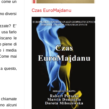
te come un
Czas EuroMajdanu
no diversi
zzate? E’
i usa farlo
iscano le
o piene di
so i media
o? Come mai
 a questo,
e chiamate
ono alcuni