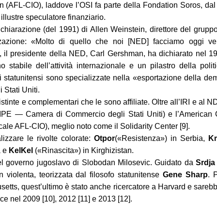
on (AFL-CIO), laddove l’OSI fa parte della Fondation Soros, da
illustre speculatore finanziario.
chiarazione (del 1991) di Allen Weinstein, direttore del gruppo
azione: «Molto di quello che noi [NED] facciamo oggi ven
a, il presidente della NED, Carl Gershman, ha dichiarato nel 1
tabile dell’attività internazionale e un pilastro della polit
i statunitensi sono specializzate nella «esportazione della de
 Stati Uniti.
stinte e complementari che le sono affiliate. Oltre all’IRI e al N
 (CIPE — Camera di Commercio degli Stati Uniti) e l’American 
ale AFL-CIO), meglio noto come il Solidarity Center [9].
izzare le rivolte colorate:
Otpor
(«Resistenza») in Serbia,
K
a e
KelKel
(«Rinascita») in Kirghizistan.
del governo jugoslavo di Slobodan Milosevic. Guidato da
Srdja
n violenta, teorizzata dal filosofo statunitense
Gene Sharp
. 
setts, quest’ultimo è stato anche ricercatore a Harvard e sarebbe
ce nel 2009 [10], 2012 [11] e 2013 [12].