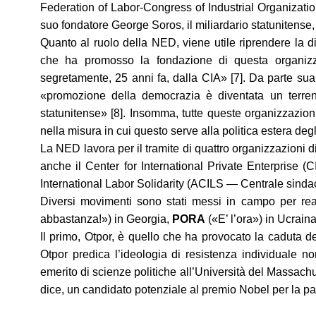
Federation of Labor-Congress of Industrial Organizati
suo fondatore George Soros, il miliardario statunitense, 
Quanto al ruolo della NED, viene utile riprendere la di
che ha promosso la fondazione di questa organizz
segretamente, 25 anni fa, dalla CIA» [7]. Da parte su
«promozione della democrazia è diventata un terreno s
statunitense» [8]. Insomma, tutte queste organizzazion
nella misura in cui questo serve alla politica estera degli
La NED lavora per il tramite di quattro organizzazioni di
anche il Center for International Private Enterprise
International Labor Solidarity (ACILS — Centrale sindac
Diversi movimenti sono stati messi in campo per real
abbastanza!») in Georgia,
PORA
(«E’ l’ora») in Ucrain
Il primo, Otpor, è quello che ha provocato la caduta 
Otpor predica l’ideologia di resistenza individuale no
emerito di scienze politiche all’Università del Massachu
dice, un candidato potenziale al premio Nobel per la pa