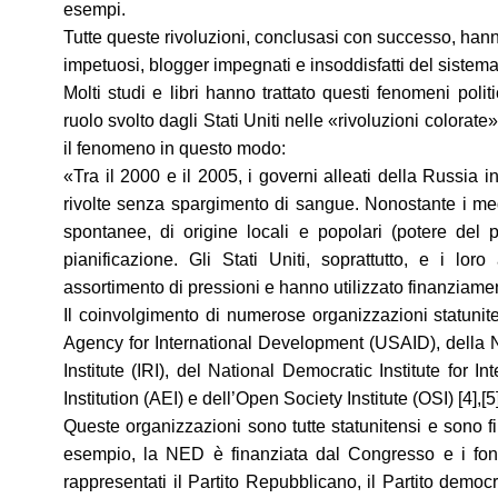
esempi.
Tutte queste rivoluzioni, conclusasi con successo, hanno a
impetuosi, blogger impegnati e insoddisfatti del sistema
Molti studi e libri hanno trattato questi fenomeni politi
ruolo svolto dagli Stati Uniti nelle «rivoluzioni colora
il fenomeno in questo modo:
«Tra il 2000 e il 2005, i governi alleati della Russia i
rivolte senza spargimento di sangue. Nonostante i medi
spontanee, di origine locali e popolari (potere del p
pianificazione. Gli Stati Uniti, soprattutto, e i lo
assortimento di pressioni e hanno utilizzato finanziament
Il coinvolgimento di numerose organizzazioni statunit
Agency for International Development (USAID), della 
Institute (IRI), del National Democratic Institute for I
Institution (AEI) e dell’Open Society Institute (OSI) [4],[5]
Queste organizzazioni sono tutte statunitensi e sono fin
esempio, la NED è finanziata dal Congresso e i fon
rappresentati il Partito Repubblicano, il Partito demo