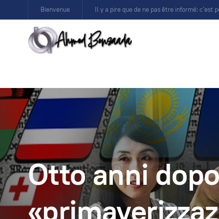
Bienvenue
Il y a pire que de ne pas être informé: c’est p
Otto anni dopo
«primaverizzaz