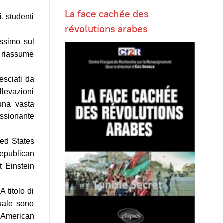
La face cachée des
i, studenti
révolutions arabes
tissimo sul
e riassume
esciati da
llevazioni
 una vasta
essionante
ted States
Republican
t Einstein
 titolo di
uale sono
o American