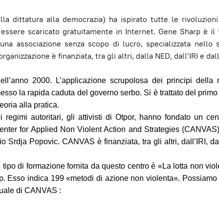
 dittatura alla democrazia) ha ispirato tutte le rivoluzioni
uò essere scaricato gratuitamente in Internet. Gene Sharp è il
è una associazione senza scopo di lucro, specializzata nello 
ganizzazione è finanziata, tra gli altri, dalla NED, dall’IRI e dall
 dell’anno 2000. L’applicazione scrupolosa dei principi della 
esso la rapida caduta del governo serbo. Si è trattato del prim
oria alla pratica.
 regimi autoritari, gli attivisti di Otpor, hanno fondato un cen
l Center for Applied Non Violent Action and Strategies (CANVAS
rio Srdja Popovic. CANVAS è finanziata, tra gli altri, dall’IRI, 
l tipo di formazione fornita da questo centro è «La lotta non viol
rp. Esso indica 199 «metodi di azione non violenta». Possiamo 
nuale di CANVAS :