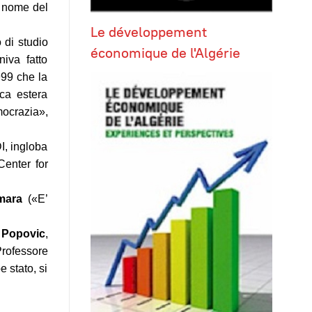
l nome del
Le développement
 di studio
économique de l'Algérie
iva fatto
999 che la
ica estera
mocrazia»,
DI, ingloba
Center for
mara
(«E’
 Popovic
,
Professore
 stato, si