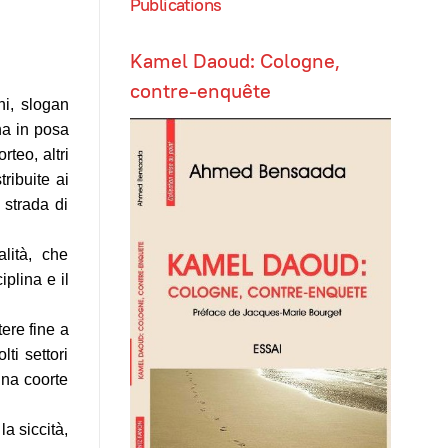
Publications
Kamel Daoud: Cologne,
contre-enquête
ni, slogan
ina in posa
rteo, altri
tribuite ai
strada di
lità, che
iplina e il
ere fine a
ti settori
una coorte
a siccità,