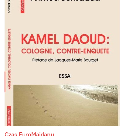
Czas EuroMajdanu