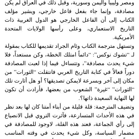
ومصر وليبيا واليمن وسورية، وقبل ذلك في العراق لم يكن
مصادفة، وإنما جاء بفعل فاعل خارجي، ويشير مؤلف
الكتاب إلى أن الفاعل الخارجي هو الدول الغربية ذات
التاريخ الاستعماري، وعلى رأسها الولايات المتحدة
الأمريكية.
وتستهل مترجمة الكتاب وئام الجراد تقديمها للكتاب بمقولة
لـ “تشوك نوكس”: “دائماً امتلك الخطة، وكن مستعداً، فلا
شيء يحدث مصادفة”، وتتساءل فيما إذا لعبت المصادفة
دوراً فعالاً في كتابة التاريخ العربي فانتقلت “الثورات” من
مكان إلى آخر وبسرعة لايمكن تصديقها؟ أو هل أثارت تلك
“الثورات” “غيرة” الشعوب من بعضها، فأرادت أن تكون
لها النهاية السعيدة ذاتها؟.
وتضيف المترجمة: قلة قليلة من أبناء أمتنا كان لها بعد نظر
في هذه الأحداث المتسارعة، فآثرت التروي قبل الانصياع
إلى رأي الجماعة، فعند هذه القلة، لاوجود للمصادفة في
مضمار السياسة، وكل شيء يحدث في وقته المناسب