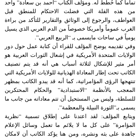
تماماً كما خُطط له. ومؤلف الكتاب “أحمد بن سعادة” واحد
من هذه القلة التي فضلت الاحتكام للمنطق قبل
العواطف، والرجوع إلى الوثائق والتقارير للتأكد من براءة
الغرب عموماً وأمريكا خصوصاً من الدم العربي الذي يسيل
يومياً في ساحات مايسمى بـ “الربيع العربي”.
وفي تقديمه يوضح المؤلف للقراء أن كتابة عمل حول دور
الولايات المتحدة الأمريكية في إشعال الثورات العربية هو
أمر مثير للإشكال لثلاثة أسباب هي أنه قد يتم تصنيف
الكاتب تحت إطار المعاداة الهذيانية للولايات الأمريكية التي
تنتهجها الرؤى المؤامراتية، كما أنه قد يبدو الكاتب بمظهر
المعجب بالأنظمة “الاستبدادية” والحكام المحتكرين
للسلطة، وليس من المستحيل أن تتم معاداته من جانب ما
يسمى بـ”الثورة النبيلة والمعظمة”.
ويتابع المؤلف: لقد اعتدنا على إطلاق تسمية “نظرية
المؤامرة” على كل ما لا يلائم ما تعمل وسائل الإعلام
جاهدة على بثه ونشره، ومن هنا يؤكد الكاتب أن لامكان