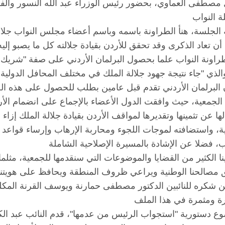
ول مصطفى العماوي، بحضور رئيس الوزراء عبد الله النسور وا
 الجلسة، هنأ الطراونة باسمه وباسم أعضاء مجلس النواب جلالة ا
راونة النواب علما بحصول البرلمان الأردني على صفة "شريك 
البرلمان الأردني تقدم قبل عامين بطلب للحصول على هذه ال
الجمعية، حيث وافقت الدول الأعضاء بالإجماع على انضمام الأر
ا عن تثمينها وتقديرها لمواقف الأردن بقيادة جلالة الملك إزاء ا
ة، واستضافته لموجات اللجوء ومحاربة الإرهاب وإرساء قواعد 
ينا الكثير من القضايا والموضوعات التي سنقدمها للجمعية، مثلم
شكره للنائبين الدكتور مصطفى حمارنة ويوسف القرنة المكلفي
 دستورية "استجواب الرئيس من عدمها"، قدم النائب عبد الكري