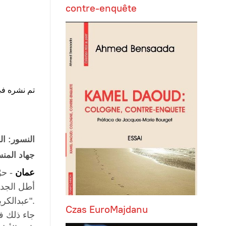
contre-enquête
تم نشره في الاثنين 1 شباط / ف
النسور: ا
جهاد المن
عمان
أطل الجدل
عبدالكريم الدغمي، ونوه فيها إلى "أحقية المجلس في استجواب رئيس الحكومة".
Czas EuroMajdanu
جاء ذلك ف