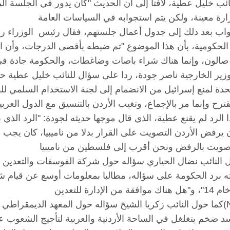
ائب خليل عطية، لافتا إلى أن الحديث "كان يدور في الجلسة
نواب بعد ذلك إلى جدول أعمال جلستهم، فقال رئيس الوزراء ر
وزير الخارجية ناصر جودة، ردا على سؤال للنائب خليل عطية ح
تحدة لمنع إسرائيل من الانضمام إلى لجنة الاستخدام السلمي ل
 الرد لم يقنع عطية، الذي قال موجها حديثه لجودة: "الرد الذي 
 يرفض الأردن التصويت على القرار بدلا من ناميبيا، كان يجب 
ل النائب نضال الحياري سؤاله حول شركة الفوسفات والتعدين
ه برد الحكومة على سؤاله، مطالبا بمعلومات أوسع عن قيام ش
كما حول النائب زكريا الشيخ سؤاله حول المعهد الديمقراطي الأمير
د ضخم يتغلغل في الساحة الأردنية والعربية لتأجيج الشعوب ع