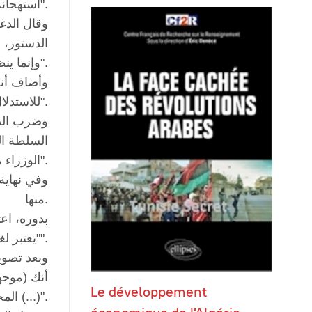
استهجانه بسبب "قيام نواب بتفسير الدستور بطريقة مخالفة لأصول التفسير التي استقر عليها الفقه والقضاء".
وقال الدغ
الدستور، 
وإنما ينظر للدستور كوحدة واحدة".
وأضاف أنه
للاستدلال منه على أن ما ينطبق على الوزراء لا ينطبق على رئيسهم".
السلطة ال
الوزراء مستثنى من السلطة التنفيذية، فهل هذا التفسير صحيح؟".
وفي نهاية
منها.
بدوره، اع
"يعتبر لغوا واعتداء على الدستور، ولا يجوز أن يدون في سجلات المجلس".
وبعد تصوي
أنك (موجه
Le développement
(...) المجلس يجتهد ولكن ليس له صلاحية بالتفسير، وهناك جهة واحدة للتفسير هي المحكمة الدستورية".