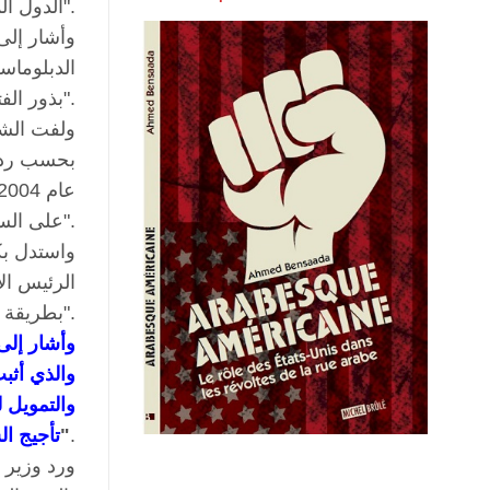
الدول المستهدفة لإشاعة الفوضى الخلاقة في الدول، وخاصة دول الطوق مع الكيان الصهيوني".
وأشار إلى
الدبلوماس
بذور الفتنة بين أبناء المجتمع الواحد وإدخال مفاهيم وقيم تتناقض مع قيمنا الإسلامية والعروبية وعاداتنا وتقاليدنا".
على الساحة الأردنية، هو أمر غير قانوني ومستهجن، بل ينم عن حالة استهتار من قبل الحكومة".
واستدل بكت
الرئيس ال
بطريقة غير شرعية".
وأشار إلى
والذي أثبت
والتمويل 
.
"
تأجيج ا
ورد وزير 