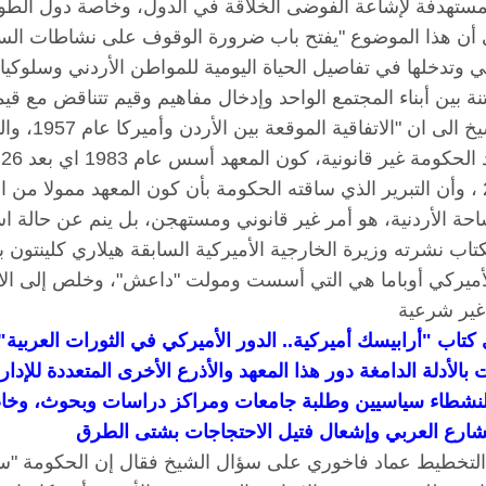
 أن هذا الموضوع "يفتح باب ضرورة الوقوف على نشاطات السفير
ي وتدخلها في تفاصيل الحياة اليومية للمواطن الأردني وسلوكيا
ولفت الشي
ب
عام 2004 ، وأن التبرير الذي ساقته الحكومة بأن كون المعهد ممولا من
اب نشرته وزيرة الخارجية الأميركية السابقة هيلاري كلينتون ب
أميركي أوباما هي التي أسست ومولت "داعش"، وخلص إلى الاست
 كتاب "أرابيسك أميركية.. الدور الأميركي في الثورات العربية
 بالأدلة الدامغة دور هذا المعهد والأذرع
الأخرى المتعددة للإدار
لنشطاء سياسيين وطلبة جامعات ومراكز دراسات وبحوث، وخاصة 
لشارع العربي
وإشعال فتيل الاحتجاجات بشتى الطرق
التخطيط عماد فاخوري على سؤال الشيخ فقال إن الحكومة "ستأخ