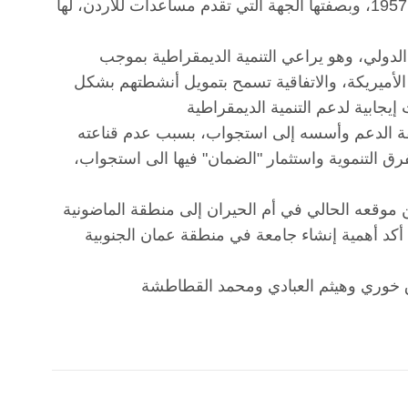
"السند القانوني للمعهد بموجب الاتفاقية الموقعة بين الأردن وأميركا عام 1957، وبصفتها الجهة التي تقدم مساعدات للأردن، لها
لدولي، وهو يراعي التنمية الديمقراطية بموجب
الأميريكة، والاتفاقية تسمح بتمويل أنشطتهم بشكل
قة الدعم وأسسه إلى استجواب، بسبب عدم قناعته
رق التنموية واستثمار "الضمان" فيها الى استجواب،
قعه الحالي في أم الحيران إلى منطقة الماضونية
 أكد أهمية إنشاء جامعة في منطقة عمان الجنوبية