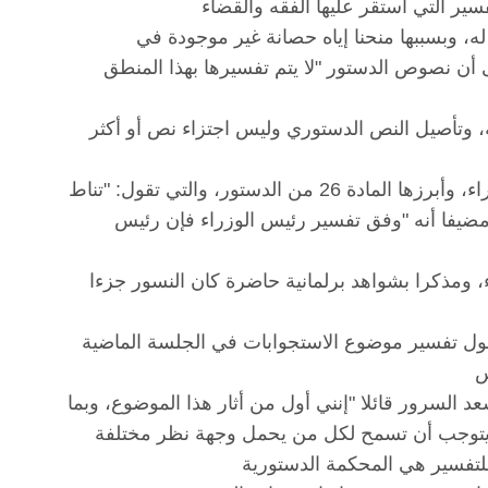
، وبسببها منحنا إياه حصانة غير موجودة في
أن نصوص الدستور "لا يتم تفسيرها بهذا المنطق
، وتأصيل النص الدستوري وليس اجتزاء نص أو أكثر
وضرب الدغمي أمثلة وردت في نصوص الدستور لم تشر إلى رئيس الوزراء، وأبرزها المادة 26 من الدستور، والتي تقول: "تناط
 مضيفا أنه "وفق تفسير رئيس الوزراء فإن رئيس
، ومذكرا بشواهد برلمانية حاضرة كان النسور جزءا
حول تفسير موضوع الاستجوابات في الجلسة الماضية
السرور قائلا "إنني أول من أثار هذا الموضوع، وبما
 يتوجب أن تسمح لكل من يحمل وجهة نظر مختلفة