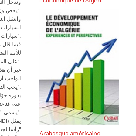
économique de l'Algérie
وتدخل الن
يخص وزارة معينة، ولكن يتم استجوابه في السياسات العامة".
وانتقل ال
سيارات صالون، وإنما هناك شراء باصات وضاغطات، والحكومة جادة في عملية ضبط الإنفاق".
فيما قال 
للأمم الم
على المقترح وإنما مر بالإجماع، وتغيب الأردن بالتنسيق مع الدول العربية".
غير أن هذا
الواجب أن
يجب التصويت بالرفض ونحن أقرب إلى فلسطين من ناميبيا".
بدوره حوّ
عدم قناعت
يسمى "خام 14"، و"هل هناك موافقة من الإدارة للتعدين".
"رأسا لجس
Arabesque américaine