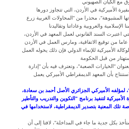
ة الأميركية في الأردن، التي تتجاوز دورها
تها المشبوهة"، محذرا من "المحاولات الغربية زرع
خ الى ان "الاتفاقية الموقعة بين الأردن وأميركا عام 1957، والتي اعتبرت السند القانوني لعمل المعهد في الأردن،
حسب رد الحكومة غير قانونية، كون المعهد أسس عام 1983 اي بعد 26 عاما من توقيع الاتفاقية، ومارس العمل في الأردن
 الوكالة الأميركية للإنماء الدولي فإن ذلك يخوله العمل
عنوان "الخيارات الصعبة"، وتعترف فيه بأن "إدارة
نتاج بأن المعهد الديمقراطي الأميركي يعمل
"، لمؤلفه الأميركي الجزائري الأصل أحمد بن سعادة،
ة الأميركية لتنفيذ برنامج "التكوين والتدريب والتأطير
تلك المعنية بتصدير الديمقراطية، لاستخدامها في
ذ بكل جدية ما جاء في المداخلة"، لافتا إلى أن