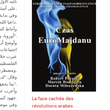
نائبه الأ
على أسئلة النواب.
وفي بداية
داعيا الله أن تعاد الذكرى وقد تحقق للأردن بقيادة جلالته كل ما يصبو إليه من تقدم ورفعة وازدهار.
وأحاط الط
أوروبا، والذي "جاء نتيجة جهود جلالة الملك في مختلف المحافل الدولية ولعلاقاته الطيبة مع الدول كافة".
وأوضح أن 
اجتماعات 
عبرت خلاله
الفلسطيني
ومضطرب، فضلا عن الإشادة بالمسيرة الإصلاحية الشاملة.
وقال: "لد
بما يحقق مصالحنا الوطنية ويراعي ظروف المنطقة ويحافظ على هويتنا وتقاليدنا الوطنية".
وأعرب عن 
جهود كبيرة ومثمرة في هذا الملف.
La face cachée des
وفي موضوع
révolutions arabes