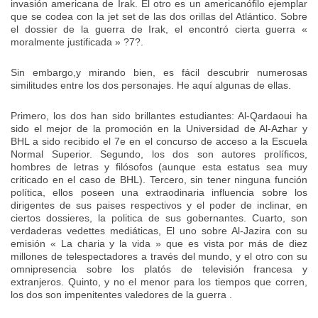
invasión americana de Irak. El otro es un americanófilo ejemplar
que se codea con la jet set de las dos orillas del Atlántico. Sobre
el dossier de la guerra de Irak, el encontró cierta guerra «
moralmente justificada » ?7?.
Sin embargo,y mirando bien, es fácil descubrir numerosas
similitudes entre los dos personajes. He aquí algunas de ellas.
Primero, los dos han sido brillantes estudiantes: Al-Qardaoui ha
sido el mejor de la promoción en la Universidad de Al-Azhar y
BHL a sido recibido el 7e en el concurso de acceso a la Escuela
Normal Superior. Segundo, los dos son autores prolíficos,
hombres de letras y filósofos (aunque esta estatus sea muy
criticado en el caso de BHL). Tercero, sin tener ninguna función
política, ellos poseen una extraodinaria influencia sobre los
dirigentes de sus paises respectivos y el poder de inclinar, en
ciertos dossieres, la politica de sus gobernantes. Cuarto, son
verdaderas vedettes mediáticas, El uno sobre Al-Jazira con su
emisión « La charia y la vida » que es vista por más de diez
millones de telespectadores a través del mundo, y el otro con su
omnipresencia sobre los platós de televisión francesa y
extranjeros. Quinto, y no el menor para los tiempos que corren,
los dos son impenitentes valedores de la guerra .