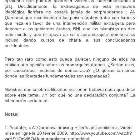
opiniones que podrían favorecer violencias intercomunitarias »
[21]. Decididamente, la extravagancia de esta primavera
ideológica florífera no cesará jamás de sorprendernos : Al-
Qardaoui que recomienda a los paises árabes tratar con Israel y
que reza en favor de una intervención militar extranjera para
deponer a los gobiernos árabes; BHL que los islamistas no den
más miedo y que él apoya en su « aprendizaje » democrático
incluso dando cursos de charia a sus conciudadanos
occidentales.
Pero tan raro como esto pueda parecer, ninguno de ellos ha
emitido una opinión sobre las monarquías árabes. ¿Serían ellas,
por casualidad, modelos de democracia? ¿O quizás territorios
donde las libertades fundamentales son respetadas?
Nuestros dos célebres filósofos no tienen todavía nada que decir
sobre este tema. ¿Y por qué no una declaración conjunta? La
hibridación sería total.
Notas:
1. Youtube, « Al-Qaradawi praising Hitler’s antisemitism », Vidéo
mise en ligne le 10 février 2009, http://www.youtube.com/watch?
v=HStliOnVl6Q&feature=player_embedded