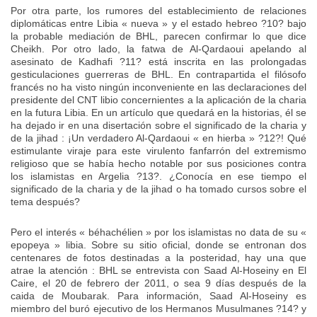
Por otra parte, los rumores del establecimiento de relaciones
diplomáticas entre Libia « nueva » y el estado hebreo ?10? bajo
la probable mediación de BHL, parecen confirmar lo que dice
Cheikh. Por otro lado, la fatwa de Al-Qardaoui apelando al
asesinato de Kadhafi ?11? está inscrita en las prolongadas
gesticulaciones guerreras de BHL. En contrapartida el filósofo
francés no ha visto ningún inconveniente en las declaraciones del
presidente del CNT libio concernientes a la aplicación de la charia
en la futura Libia. En un artículo que quedará en la historias, él se
ha dejado ir en una disertación sobre el significado de la charia y
de la jihad : ¡Un verdadero Al-Qardaoui « en hierba » ?12?! Qué
estimulante viraje para este virulento fanfarrón del extremismo
religioso que se había hecho notable por sus posiciones contra
los islamistas en Argelia ?13?. ¿Conocía en ese tiempo el
significado de la charia y de la jihad o ha tomado cursos sobre el
tema después?
Pero el interés « béhachélien » por los islamistas no data de su «
epopeya » libia. Sobre su sitio oficial, donde se entronan dos
centenares de fotos destinadas a la posteridad, hay una que
atrae la atención : BHL se entrevista con Saad Al-Hoseiny en El
Caire, el 20 de febrero der 2011, o sea 9 días después de la
caida de Moubarak. Para información, Saad Al-Hoseiny es
miembro del buró ejecutivo de los Hermanos Musulmanes ?14? y