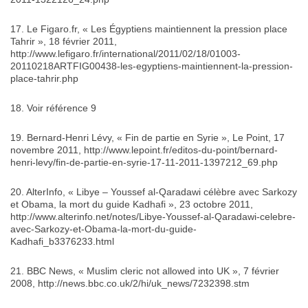
17. Le Figaro.fr, « Les Égyptiens maintiennent la pression place
Tahrir », 18 février 2011,
http://www.lefigaro.fr/international/2011/02/18/01003-
20110218ARTFIG00438-les-egyptiens-maintiennent-la-pression-
place-tahrir.php
18. Voir référence 9
19. Bernard-Henri Lévy, « Fin de partie en Syrie », Le Point, 17
novembre 2011, http://www.lepoint.fr/editos-du-point/bernard-
henri-levy/fin-de-partie-en-syrie-17-11-2011-1397212_69.php
20. AlterInfo, « Libye – Youssef al-Qaradawi célèbre avec Sarkozy
et Obama, la mort du guide Kadhafi », 23 octobre 2011,
http://www.alterinfo.net/notes/Libye-Youssef-al-Qaradawi-celebre-
avec-Sarkozy-et-Obama-la-mort-du-guide-
Kadhafi_b3376233.html
21. BBC News, « Muslim cleric not allowed into UK », 7 février
2008, http://news.bbc.co.uk/2/hi/uk_news/7232398.stm