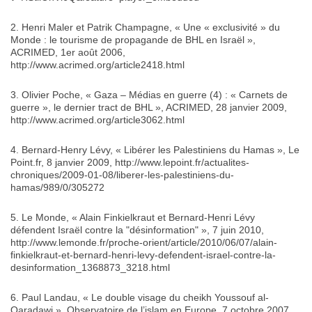
2. Henri Maler et Patrik Champagne, « Une « exclusivité » du
Monde : le tourisme de propagande de BHL en Israël »,
ACRIMED, 1er août 2006,
http://www.acrimed.org/article2418.html
3. Olivier Poche, « Gaza – Médias en guerre (4) : « Carnets de
guerre », le dernier tract de BHL », ACRIMED, 28 janvier 2009,
http://www.acrimed.org/article3062.html
4. Bernard-Henry Lévy, « Libérer les Palestiniens du Hamas », Le
Point.fr, 8 janvier 2009, http://www.lepoint.fr/actualites-
chroniques/2009-01-08/liberer-les-palestiniens-du-
hamas/989/0/305272
5. Le Monde, « Alain Finkielkraut et Bernard-Henri Lévy
défendent Israël contre la "désinformation" », 7 juin 2010,
http://www.lemonde.fr/proche-orient/article/2010/06/07/alain-
finkielkraut-et-bernard-henri-levy-defendent-israel-contre-la-
desinformation_1368873_3218.html
6. Paul Landau, « Le double visage du cheikh Youssouf al-
Qaradawi », Observatoire de l’islam en Europe, 7 octobre 2007,