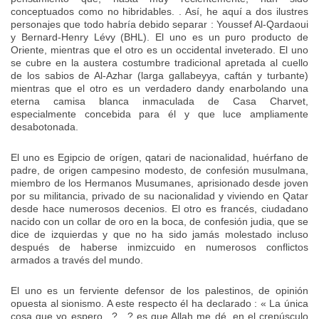
conceptuados como no hibridables. . Así, he aquí a dos ilustres
personajes que todo habría debido separar : Youssef Al-Qardaoui
y Bernard-Henry Lévy (BHL). El uno es un puro producto de
Oriente, mientras que el otro es un occidental inveterado. El uno
se cubre en la austera costumbre tradicional apretada al cuello
de los sabios de Al-Azhar (larga gallabeyya, caftán y turbante)
mientras que el otro es un verdadero dandy enarbolando una
eterna camisa blanca inmaculada de Casa Charvet,
especialmente concebida para él y que luce ampliamente
desabotonada.
El uno es Egipcio de orígen, qatari de nacionalidad, huérfano de
padre, de origen campesino modesto, de confesión musulmana,
miembro de los Hermanos Musumanes, aprisionado desde joven
por su militancia, privado de su nacionalidad y viviendo en Qatar
desde hace numerosos decenios. El otro es francés, ciudadano
nacido con un collar de oro en la boca, de confesión judia, que se
dice de izquierdas y que no ha sido jamás molestado incluso
después de haberse inmizcuido en numerosos conflictos
armados a través del mundo.
El uno es un ferviente defensor de los palestinos, de opinión
opuesta al sionismo. A este respecto él ha declarado : « La única
cosa que yo espero,, ?…? es que Allah me dé, en el crepúsculo