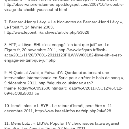
http://observatoire-islam-europe.blogspot.com/2007/10/le-double-
visage-du-cheikh-youssouf-al.html
7. Bernard-Henry Lévy, « Le bloc-notes de Bernard-Henri Lévy »,
Le Point.fr, 14 février 2003,
http://www.lepoint.fr/archives/article.php/53028
8. AFP, « Libye: BHL s’est engagé "en tant que juif" »», Le
Figaro.fr, 20 novembre 2011, http://www.lefigaro.fr/flash-
actu/2011/11/20/97001-20111120FILWWW00182-libye-bhl-s-est-
engage-en-tant-que-juif.php
9. Al-Quds al-Arabi, « Fatwa d’Al-Qardaoui autorisant une
intervention internationale en Syrie pour arrêter le bain de sang »,
9 décembre 2011, http://alquds.co.uk/index.asp?
fname=today%5C09z500.htm&arc=data%5C2011%5C12%5C12-
09%5C09z500.htm
10. Israël Infos, « LIBYE - Le retour d’Israël, peut être », 11
décembre 2011, http://www.israel-infos.net/nlp.php?nl=628
11. Meris Lutz , « LIBYA: Popular TV cleric issues fatwa against
Kadafi », Los Angeles Times, 22 février 2011,