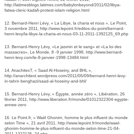
http://latimesblogs.latimes.com/babylonbeyond/2011/02/libya-
fatwa-cleric-kadafi-protest-islam-religion.html
12. Bernard-Henri Lévy, « La Libye, la charia et nous », Le Point,
3 novembre 2011, http://www.lepoint.fr/editos-du-point/bernard-
henri-levy/la-libye-la-charia-et-nous-03-11-2011-1392125_69.php
13. Bernard-Henry Lévy, «Le jasmin et le sang» et «La loi des
massacres», Le Monde, 8 -9 janvier 1998, http://www.bernard-
henri-levy.com/le-8-janvier-1998-13484.html
14. AnachitexT, « Saad Al-Hoseiny, and BHL »,
http://anarchitext.wordpress.com/2011/05/09/bernard-henri-levy-
in-tahrir-benghazi/saad-al-hoseiny-and-bhl/
15. Bernard-Henry Lévy, « Égypte, année zéro », Libération, 26
février 2011, http://www.liberation.fr/monde/01012322304-egypte-
annee-zero
16. Le Point.fr, « Waël Ghonim, homme le plus influent du monde
selon Time », 21 avril 2011, http://www.lepoint.fr/monde/wael-
ghonim-homme-le-plus-influent-du-monde-selon-time-21-04-
2011-1322126_24.php