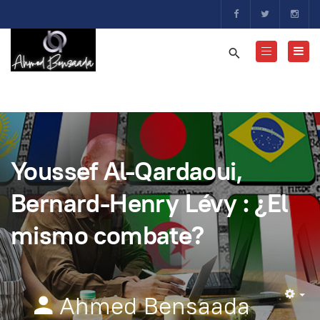
Youssef Al-Qardaoui,
Bernard-Henry Lévy : ¿El
mismo combate?
Ahmed Bensaada
Em