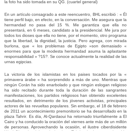
la foto ha sido tomada en su QG. (cuartel general)
En un artículo consagrado a este reencuentro, BHL escribió : « Él
tiene perfil bajo, en efecto, en la conversación. Me asegura que la
hermandad no pasa del 15 %. Me garantiza que ella no
presentará, en 6 meses, candidato a la presidencial. Me jura por
todos los dioses que ella no tiene, por el momento, otro programa
que la libertad, la dignidad, la justicia. Pero agrega, con mirada
burlona, que « los problemas de Egipto »son demasiado «
enormes para que la modesta hermandad asuma la aplastante
responsabilidad » ?15?. Se conoce actualmente la realidad de las
urnas egipcias.
La victoria de los islamistas en los paises tocados por la «
primavera árabe » ha sorprendido a más de uno. Mientras que
ningún Corán ha sido enarbolado y que ningún eslogan religioso
ha sido recitado durante toda la duración de las sangrantes
manifestaciones, los partidos religiosos han obtenido excelentes
resultados, en detrimento de los jóvenes activistas, principales
actores de las revueltas populares. Sin embargo, el 18 de febrero
de 2011 un acontecimiento premonitorio se ha desarrollado en la
plaza Tahrir. Es día, Al-Qardaoui ha retornado triunfalmente a El
Cairo y ha conducido la oración del viernes ante más de un millón
de personas. Aprovechando la ocasión, el ilustre ciberdisidente