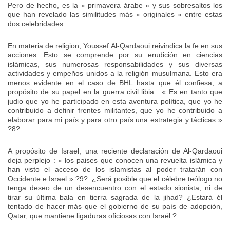
Pero de hecho, es la « primavera árabe » y sus sobresaltos los
que han revelado las similitudes más « originales » entre estas
dos celebridades.
En materia de religion, Youssef Al-Qardaoui reivindica la fe en sus
acciones. Esto se comprende por su erudición en ciencias
islámicas, sus numerosas responsabilidades y sus diversas
actividades y empeños unidos a la religión musulmana. Esto era
menos evidente en el caso de BHL hasta que él confiesa, a
propósito de su papel en la guerra civil libia : « Es en tanto que
judio que yo he participado en esta aventura política, que yo he
contribuido a definir frentes militantes, que yo he contribuido a
elaborar para mi país y para otro país una estrategia y tácticas »
?8?.
A propósito de Israel, una reciente declaración de Al-Qardaoui
deja perplejo : « los paises que conocen una revuelta islámica y
han visto el acceso de los islamistas al poder tratarán con
Occidente e Israel » ?9?. ¿Será posible que el célebre teólogo no
tenga deseo de un desencuentro con el estado sionista, ni de
tirar su última bala en tierra sagrada de la jihad? ¿Estará él
tentado de hacer más que el gobierno de su país de adopción,
Qatar, que mantiene ligaduras oficiosas con Israël ?