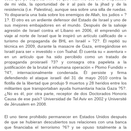
de mi vida, la oportunidad de ir al país de la jihad y de la
resistencia (i.e. Palestina), aunque sea sobre una silla de ruedas.
Yo dispararía una bala sobre los enemigos de Allah, los judios » ?
1?. El otro es un ardiente defensor del Estado de Israel y uno de
sus mejores embajadores en el mundo. Después de la salvaje
agresión de Israel contra el Líbano en 2006, él emprendió un
viaje al norte de Israel que le inspiró un artículo calificado de «
turismo de propaganda de BHL en Israël » ?2?. Él repitió su
técnica en 2009, durante la masacre de Gaza, entregándose en
Israël para ser « investido » con Tsahal. Él cuenta su « aventura »
en un artículo que ha sido percibido como un tratado de
propaganda proisraelí ?3? y consagra otra papeleta a la
justificación de la brutal e inhumana operación « Plomo Fundido »
?4?, internacionalmente condenada. Él persiste y firma
defendiendo el ataque israelí del 31 de mayo 2010 contra la
flotilla de la libertad que produjo 9 muertos y 28 heridos entre los
militantes que transportaban ayuda humanitaria hacia Gaza ?5?.
¿No es él, por otra parte, receptor de dos Doctorados Honoris
Causa de ese país? Universidad de Tel Aviv en 2002 y Université
de Jérusalem en 2008.
El uno tiene prohibido permanecer en Estados Unidos después
de que se hubieran descubiertos sus relaciones con una banca
que financiaba el terrorismo ?6? y se opuso totalmente a la